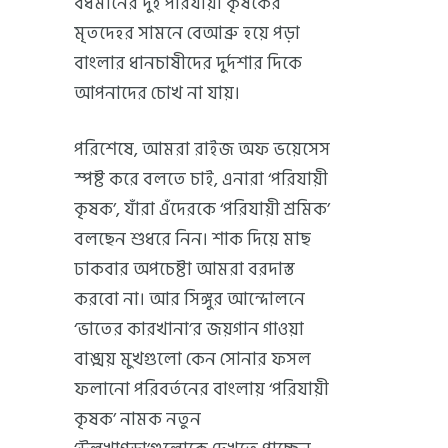
বর্ধমানের দুই পরিযায়ী কৃষকের
মৃতদেহর সামনে বেআব্রু হয়ে পড়া
বাংলার ধানচাষীদের দুর্দশার দিকে
আপনাদের চোখ না যায়।
পরিশেষে, আমরা রাইজ অফ ভয়েসেস
স্পষ্ট করে বলতে চাই, এনারা ‘পরিযায়ী
কৃষক’, যাঁরা এঁদেরকে ‘পরিযায়ী শ্রমিক’
বলছেন শুধরে নিন। শাক দিয়ে মাছ
ঢাকবার অপচেষ্টা আমরা বরদাস্ত
করবো না। আর সিঙ্গুর আন্দোলনে
‘ভাতের কারখানা’র জয়গান গাওয়া
বাঙ্ময় মুখগুলো কেন সোনার ফসল
ফলানো পরিবর্তনের বাংলায় ‘পরিযায়ী
কৃষক’ নামক নতুন