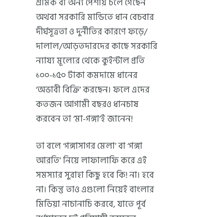
শ্রমিক বা অন্য পেশায় চলে গেছেন
অথবা সরকারি মান্ডিতে ধান বেচবার
দীর্ঘসূত্রতা ও দুর্নীতির কারণে ফড়ে/
দালাল/আড়তদারদের কাছে সরকারি
ন্যায্য মূল্যের থেকে কুইন্টাল প্রতি
১০০-১৫০ টাকা কমদামে ধানের
‘অভাবী বিক্রি’ করছেন। ফলে এদের
কতজন আগামী বছরও ধানচাষ
করবেন তা ‘মা-গঙ্গা’ই জানেন!
তা বলে ‘গঙ্গাসাগর মেলা’ বা ‘গঙ্গা
আরতি’ নিয়ে লাফালাফি করে এই
সমস্যার সুরাহা কিছু হবে কি! না। হবে
না। কিন্তু তাও এগুলো নিয়েই বাংলার
মিডিয়া নাচানাচি করবে, যাতে পূর্ব