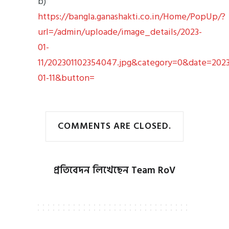
b)
https://bangla.ganashakti.co.in/Home/PopUp/?
url=/admin/uploade/image_details/2023-
01-
11/202301102354047.jpg&category=0&date=2023
01-11&button=
COMMENTS ARE CLOSED.
প্রতিবেদন লিখেছেন
Team RoV