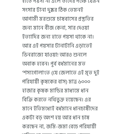
হাতে পয়সা না এলে তাদের পক্ষে যেমন
সংসার টানা দুষ্কর ঠিক তেমনই
আগামী মরশুমে চাষবাসের প্রস্তুতির
জন্য মানে বীজ কেনা, সার দেওয়া
ইত্যাদির জন্য হাতে পয়সা থাকে না।
আর এই পয়সার টানাটানি এড়াতেই
ভিনরাজ্যে যাওয়া! আরও শুনলে
অবাক হবেন। পূর্ব বর্ধমানের মত
‘শস্যগোলা’তে (যে জেলাতে এই মৃত দুই
পরিযায়ী কৃষকের বাস) মাত্র ৬০০০
হাজার কৃষক মান্ডির মাধ্যমে ধান
বিক্রি করতে নথিভুক্ত হয়েছেন। এর
মানে ইতিমধ্যেই বর্ধমানে ধানচাষীদের
একটা বড় অংশ হয় আর ধান চাষ
করছেন না, জমি-জমা বেচে পরিযায়ী