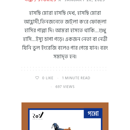
হাসছি মোরা হাসছি দেখ, হাসছি মোরা
আহ্লাদী,তিনজনেতে জট্‌লা ক’রে ফোক্‌লা
হাসির পাল্লা দি। আমরা হাসতে থাকি…শুধু
হাসি…ইস্যু চাপা পড়ে। একজন নেতা বা নেত্রী
যিনি ভুল ইংরেজি বলেও পার পেয়ে যান। বরং
সমাদৃত হন৷
0
LIKE
1 MINUTE READ
697 VIEWS