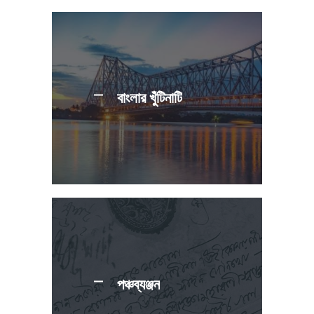
বাংলার খুঁটিনাটি
পঞ্চব্যঞ্জন