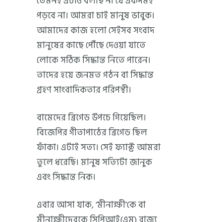
তেমনই এটাও বলছি না যে একদমই
পড়বে না। আমরা চাই মানুষ ভাবুক।
আমাদের কাজ হলো সেইসব সংবাদ
মানুষের কাছে পৌঁছে দেওয়া যাতে
লোকে সঠিক সিদ্ধান্ত নিতে পারেন।
তাদের হয়ে জনমত গঠন বা সিদ্ধান্ত
গ্রহণ সাংবাদিকতার পরিপন্থী।
বামেদের ব্রিগেড উপচে গিয়েছিল।
বিজেপির গীতাপাঠের ব্রিগেড ছিল
ফাঁকা। এটাই সত্য। সেই ফ্যাক্ট আমরা
তুলে ধরেছি। মানুষ সত্যিটা জানুক
এবং সিদ্ধান্ত নিক।
এবার আসা যাক, ‘মীনাক্ষী’কে বা
মীনাক্ষীদেরকে সিপিআই(এম) রাজ্য