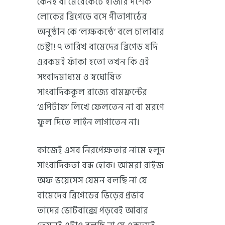
কেনই বা মেরেকেটে হাজার দশেক
লোকের ব্রিগেডে বসে গীতাপাঠের
অনুষ্ঠান কে ‘লক্ষকন্ঠে’ বলে চালাবার
চেষ্টা! ৭ তারিখ বামেদের ব্রিগেড যদি
এরকমই ফাঁকা হতো তখন কি এই
সংবাদমাধ্যম ও স্বঘোষিত
সাংবাদিককূল রাজ্যে বামফ্রন্টের
‘এপিটাফ’ লিখে ফেলতেন না বা মরণে
ফুল দিতে লাইন লাগাতেন না।
কাজেই এসব নিরপেক্ষতার নামে হলুদ
সাংবাদিকতা বন্ধ হোক। আমরা রাইজ
অফ ভয়েসেস যেমন বলছি না যে
বামেদের ব্রিগেডের ভিড়ের প্রভাব
তাদের ভোটবাক্সে পড়বেই আবার