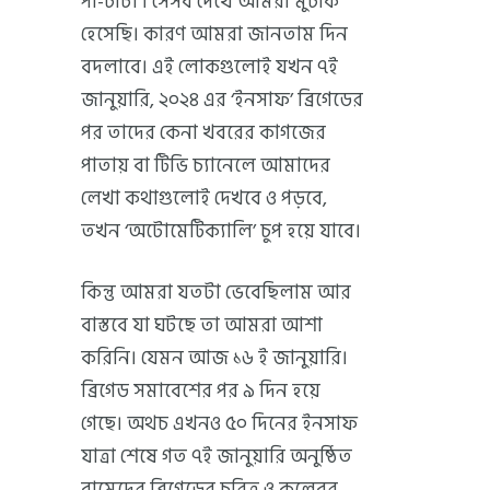
পা-চাটা’। সেসব দেখে আমরা মুচকি
হেসেছি। কারণ আমরা জানতাম দিন
বদলাবে। এই লোকগুলোই যখন ৭ই
জানুয়ারি, ২০২৪ এর ‘ইনসাফ’ ব্রিগেডের
পর তাদের কেনা খবরের কাগজের
পাতায় বা টিভি চ্যানেলে আমাদের
লেখা কথাগুলোই দেখবে ও পড়বে,
তখন ‘অটোমেটিক্যালি’ চুপ হয়ে যাবে।
কিন্তু আমরা যতটা ভেবেছিলাম আর
বাস্তবে যা ঘটছে তা আমরা আশা
করিনি। যেমন আজ ১৬ ই জানুয়ারি।
ব্রিগেড সমাবেশের পর ৯ দিন হয়ে
গেছে। অথচ এখনও ৫০ দিনের ইনসাফ
যাত্রা শেষে গত ৭ই জানুয়ারি অনুষ্ঠিত
বামেদের ব্রিগেডের চরিত্র ও কলেবর