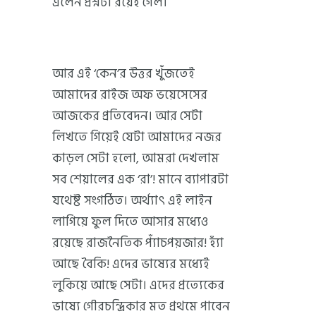
এলেন প্রশ্নটা রয়েই গেল।
আর এই ‘কেন’র উত্তর খুঁজতেই
আমাদের রাইজ অফ ভয়েসেসের
আজকের প্রতিবেদন। আর সেটা
লিখতে গিয়েই যেটা আমাদের নজর
কাড়ল সেটা হলো, আমরা দেখলাম
সব শেয়ালের এক ‘রা’! মানে ব্যাপারটা
যথেষ্ট সংগঠিত। অর্থ্যাৎ এই লাইন
লাগিয়ে ফুল দিতে আসার মধ্যেও
রয়েছে রাজনৈতিক প্যাঁচপয়জার! হ্যাঁ
আছে বৈকি! এদের ভাষ্যের মধ্যেই
লুকিয়ে আছে সেটা। এদের প্রত্যেকের
ভাষ্যে গৌরচন্দ্রিকার মত প্রথমে পাবেন