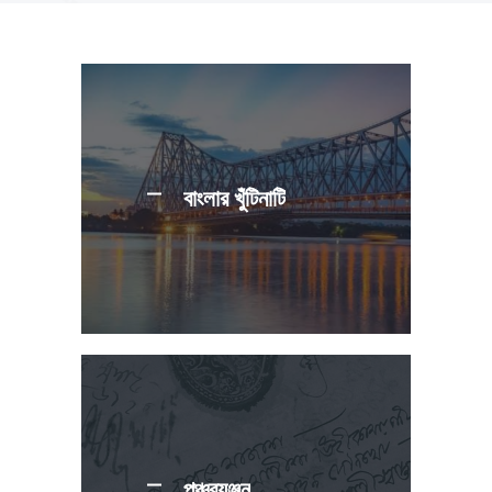
বাংলার খুঁটিনাটি
পঞ্চব্যঞ্জন