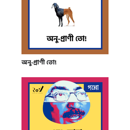
অনু-প্রাণী তো!