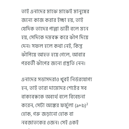
তাই এনাদের মাঝে মাঝেই মানুষের
জন্যে কাজ করার ইচ্ছা হয়, তাই
যেদিক তাদের পাল্লা ভারী বলে মনে
হয়, সেদিকে দমবন্ধ করে ঝাঁপ দিয়ে
দেন। সফল হলে কথা নেই, কিন্তু
ঝাঁপিয়ে আহত হয়ে গেলে, আবার
পরবর্তী ঝাঁপের জন্যে প্রস্তুতি নেন।
এনাদের সভাসদরাও খুবই নির্ভরযোগ্য
হন, তাই তারা দামোদর শেঠের সব
বাক্যবন্ধকে অব্যর্থ বলে বিবেচনা
করেন, সেটা অঙ্কের ফর্মুলা (a+b)²
হোক, গরু জড়ানো হোক বা
নবজাতকের ওজন। সেই একই