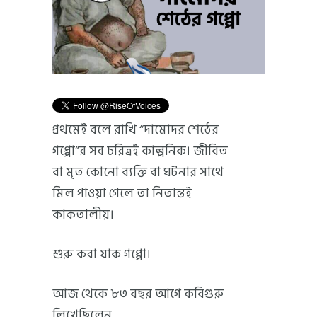
প্রথমেই বলে রাখি “দামোদর শেঠের
গপ্পো”র সব চরিত্রই কাল্পনিক। জীবিত
বা মৃত কোনো ব্যক্তি বা ঘটনার সাথে
মিল পাওয়া গেলে তা নিতান্তই
কাকতালীয়।
শুরু করা যাক গপ্পো।
আজ থেকে ৮৩ বছর আগে কবিগুরু
লিখেছিলেন,