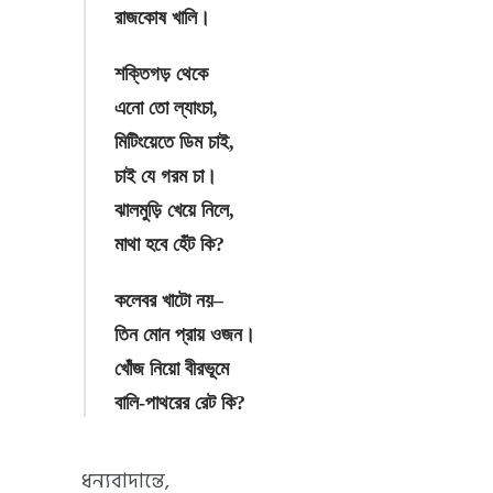
রাজকোষ খালি।
শক্তিগড় থেকে
এনো তো ল্যাংচা,
মিটিংয়েতে ডিম চাই,
চাই যে গরম চা।
ঝালমুড়ি খেয়ে নিলে,
মাথা হবে হেঁট কি?
কলেবর খাটো নয়–
তিন মোন প্রায় ওজন।
খোঁজ নিয়ো বীরভূমে
বালি-পাথরের রেট কি?
ধন্যবাদান্তে,