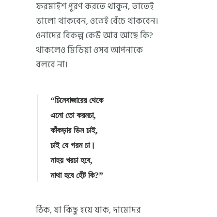
ফরমাইশ পূরণ করতে থাকুন, তাতেই
ভালো থাকবেন, ওতেই বেঁচে থাকবেন।
ওনাদের বিকল্প কেউ আর আছে কি?
থাকলেও মিডিয়া ওসব আপনাকে
বলবে না।
“চিনেবাজারের থেকে
এনো তো করমচা,
কাঁকড়ার ডিম চাই,
চাই যে গরম চা।
নাহয় খরচা হবে,
মাথা হবে হেঁট কি?”
ঠিক, যা কিছু হয়ে যাক, দামোদর