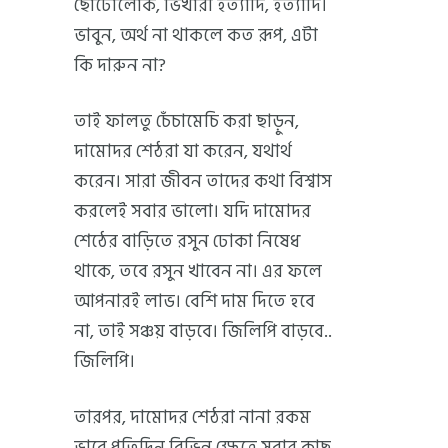
ছোটোলোক, ভিখারী ইত্যাদি, ইত্যাদি।
ভাবুন, অর্থ না থাকলে কত রূপ, এটা
কি দারুন না?
তাই ফালতু চেঁচামেচি করা ছাড়ুন,
দামোদর শেঠরা যা করেন, যথার্থ
করেন। সারা জীবন তাদের কথা বিশ্বাস
করলেই সবার ভালো। যদি দামোদর
শেঠের বাড়িতে রসুন ঢোকা নিষেধ
থাকে, তবে রসুন খাবেন না। এর ফলে
আপনারই লাভ। বেশি দাম দিতে হবে
না, তাই সঞ্চয় বাড়বে। জিলিপি বাড়বে..
জিলিপি।
তারপর, দামোদর শেঠরা নানা রকম
ভাবে প্রতিদিন বিভিন্ন ক্ষেত্রে সবার কাছ