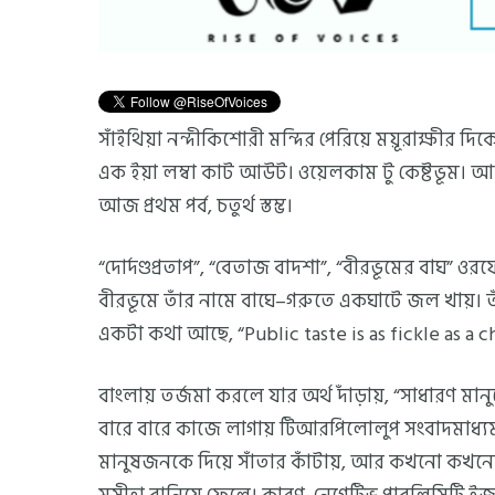
সাঁইথিয়া নন্দীকিশোরী মন্দির পেরিয়ে ময়ূরাক্ষীর 
এক ইয়া লম্বা কাট আউট। ওয়েলকাম টু কেষ্টভূম। আজ 
আজ প্রথম পর্ব, চতুর্থ স্তম্ভ।
“দোর্দণ্ডপ্রতাপ”, “বেতাজ বাদশা”, “বীরভূমের বাঘ” ও
বীরভূমে তাঁর নামে বাঘে–গরুতে একঘাটে জল খায়। তাঁ
একটা কথা আছে, “Public taste is as fickle as a ch
বাংলায় তর্জমা করলে যার অর্থ দাঁড়ায়, “সাধারণ ম
বারে বারে কাজে লাগায় টিআরপিলোলুপ সংবাদমাধ্য
মানুষজনকে দিয়ে সাঁতার কাঁটায়, আর কখনো কখনো