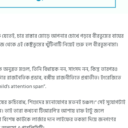
দিকে যেতেই, চার রাস্তার মোড়ে আপনার চোখে পড়বে বীরভূমের বাঘের
থেকে এই কেষ্টভূমের খুঁটিনাটি নিয়েই শুরু হল বীরভূমনামা।
রফে অনুব্রত মণ্ডল, তিনি বিধায়ক নন, সাংসদ নন, কিন্তু তারপরও
র রাজনৈতিক প্রভাব, বঙ্গীয় রাজনীতিতে প্রশ্নাতীত। ইংরেজিতে
ild’s attention span”.
ানুষের রুচিবোধ, শিশুদের মনোযোগর মতনই চঞ্চল।” সেই সুযোগটাই
ম। তাই তারা কখনো টিআরপি’র আশায় হাফ হাঁটু জলে
 বিশেষ কাউকে লার্জার দ্যন লাইফের তকমা দিয়ে জনগণের