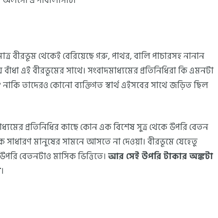
ইজ অলসো এ পাবলিসিটি।
্র বীরভূম থেকেই বেরিয়েছে গরু, পাথর, বালি পাচারসহ নানান
তোয় বাঁধা এই বীরভূমের সাথে। সংবাদমাধ্যমের প্রতিনিধিরা কি এমনটা
 নাকি তাদেরও কোনো ব্যক্তিগত স্বার্থ এইসবের সাথে জড়িত ছিল
্যমের প্রতিনিধির কাছে কোন এক বিশেষ সুত্র থেকে উপরি বেতন
বরকে সাধারণ মানুষের সামনে আসতে না দেওয়া। বীরভূমে যেহেতু
য উপরি বেতনটাও মাসিক ভিত্তিতে।
আর সেই উপরি টাকার অঙ্কটা
া
।