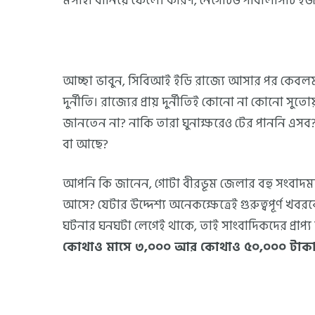
মসীহা বানিয়ে ফেলে। কারণ, নেগেটিভ পাবলিসিটি 
আচ্ছা ভাবুন, সিবিআই ইডি রাজ্যে আসার পর কেবলমাত
দুর্নীতি। রাজ্যের প্রায় দুর্নীতিই কোনো না কোনো সু
জানতেন না? নাকি তারা ঘুনাক্ষরেও টের পাননি এসব?
বা আছে?
আপনি কি জানেন, গোটা বীরভূম জেলার বহু সংবাদমাধ
আসে? যেটার উদ্দেশ্য অনেকক্ষেত্রেই গুরুত্বপূর্ণ খ
ঘটনার ঘনঘটা লেগেই থাকে, তাই সাংবাদিকদের প্রাপ্
কোথাও মাসে ৩,০০০ আর কোথাও ৫০,০০০ টাক