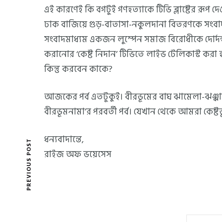
এই কারণেই কি বগটুই গণহত্যাকে টিভি ব্লাষ্টের রূপ দ
ঢাক বাজিয়ে গুড়-বাতাসা-নকুলদানা বিতরণকে সংবাদ
সংবাদমাধ্যম একজন লুম্পেন সমাজ বিরোধীকে দোর্দন্
করানোর ‘কেষ্ট নিদান’ টিভিতে লাইভ টেলিকাস্ট করা হয়,
কিন্তু করবেন কাকে?
আজকের পর্ব এতটুকুই। বীরভূমের বাঘ ঝামেলা-ঝঞ্ঝা
বীরভূমনামা’র পরবর্তী পর্ব। যেখান থেকে আমরা কেষ্
ধন্যবাদান্তে,
PREVIOUS POST
রাইজ অফ ভয়েসেস