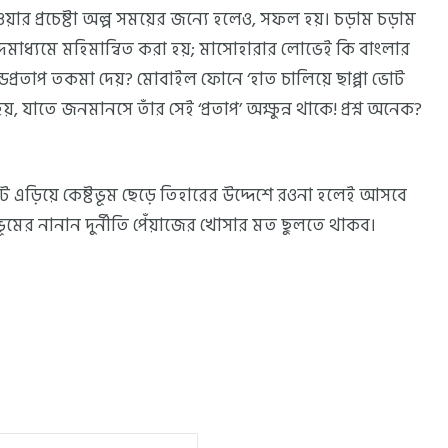
েওয়ার প্রচেষ্টা অল্প সময়ের জন্যে হলেও, সফল হয়। চড়াম চড়াম
মাধ্যমে মহিমান্বিত করা হয়; মাসোহারার লোভেই কি বাংলার
ডপ্রতাপ তকমা দেয়? মোবাইল ফোনে ‘হাত চালিয়ে ছাপ্পা ভোট
 যাতে জনমানসে তাঁর সেই ‘প্রতাপ’ অক্ষুন্ন থাকে! প্রশ্ন অনেক?
ট এড়িয়ে কেষ্টভূম ছেড়ে তিহারের উদ্দেশে রওনা হলেই আসবে
টভূমের নানান দুর্নীতি পেঁয়াজের খোসার মত ছুলতে থাকব।