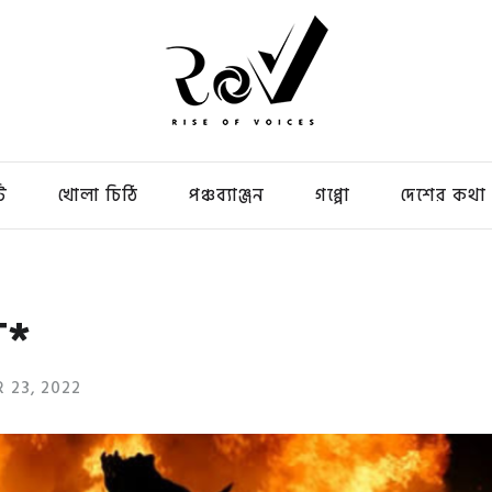
ি
খোলা চিঠি
পঞ্চব্যাঞ্জন
গপ্পো
দেশের কথা
T*
 23, 2022