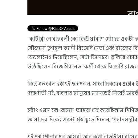
“কাটাপ্পা নে বাহুবলী কো কিউ মারা?” গোছের একটা হ
সৌজন্যে তৃণমূল ত্যাগী বিজেপি নেতা এবং রাজ্যের 
ডেডলাইনও দিয়েছিলেন, সেটা ডিসেম্বর। হুলিয়ে প্রচার
উঠেছিলেন বিজেপির নেতা কর্মী থেকে বিজেপি রাজ্য 
কিন্তু গতকাল হঠাৎই ছন্দপতন, সাংবাদিকদের প্রশ্নে
পক্ষপাতী নই, বাংলার মানুষের ম্যানডেট নিয়েই ভার
হঠাৎ এমন হল কেনো? আমরা প্রশ্ন করেছিলাম সিপিআ
আমাদের দিকেই একটা প্রশ্ন ছুড়ে দিলেন, “প্রধানমন্ত্রীর 
এই প্রশ্ন শোনার পর আমরা আর কথা বাড়াইনি। বামেরা নভ