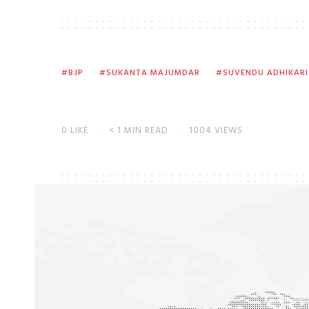
BJP
SUKANTA MAJUMDAR
SUVENDU ADHIKARI
0
LIKE
< 1 MIN READ
1004 VIEWS