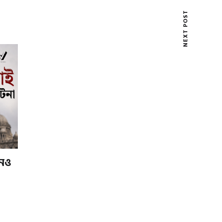
NEXT POST
নও