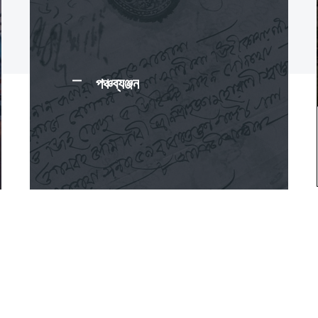
পঞ্চব্যঞ্জন