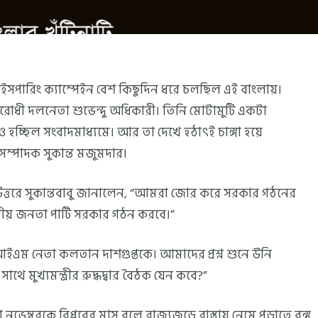
ুইসপারিং ক্যাম্পেইন বেশ কিছুদিন ধরে চলছিল এই বাংলায়।
বিরোধী দলনেতা শুভেন্দু অধিকারী। তিনি মোটামুটি একটা
ও হচ্ছিল সংবাদমাধ্যমে। আর তা দেখে হঠাৎই চাঙ্গা হয়ে
সম্পাদক সুকান্ত মজুমদার।
র উত্তরে সুকান্তবাবু জানালেন, “আমরা জোর করে সরকার গঠনের
তীয় জনতা পার্টি সরকার গঠন করবে।”
ইএম নেতা কলতান দাশগুপ্তকে। আমাদের প্রশ্ন শুনে উনি
সাথে মুখ্যমন্ত্রীর রুদ্ধদ্বার বৈঠক যেন কবে?”
েম্বরকে বিপ্লবের মাস বলে রাজ্যজুড়ে রাস্তায় নেমে পড়াতে বঙ্গ