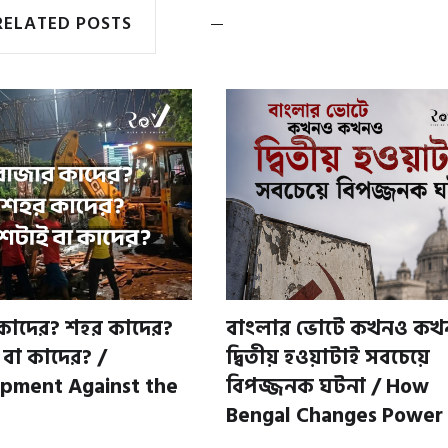
RELATED POSTS
কাদের? শহর কাদের?
বাংলার ভোটে কখনও কখ
 বা কাদের? /
দ্বিতীয় হওয়াটাই সবচেয়ে
pment Against the
বিপজ্জনক ঘটনা / How
Bengal Changes Power