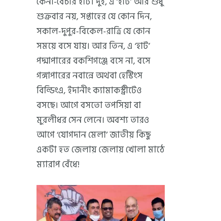
কেনা-বেচার হাট। দুই, এ ‘হাট’ আর শুধু
শুক্রবার নয়, সপ্তাহের যে কোন দিন,
সকাল-দুপুর-বিকেল-রাত্রি যে কোন
সময়ে বসে যায়। আর তিন, এ ‘হাট’
পদ্মাপারের বকশিগঞ্জে বসে না, বসে
গঙ্গাপারের নবান্নে অথবা হেস্টিংস
বিল্ডিংএ, ইদানীং ক্যামাকস্ট্রীটেও
বসছে। আগে বসতো তপসিয়া বা
মুরলীধর সেন লেনে। অবশ্য তারও
আগে ‘যোগদান মেলা’ জাতীয় কিছু
একটা হত জেলায় জেলায় খোলা মাঠে
ম্যারাপ বেঁধে!