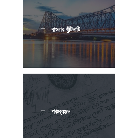
বাংলার খুঁটিনাটি
পঞ্চব্যঞ্জন