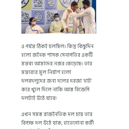
এ পর্যন্ত ঠিকই চলছিল। কিন্তু কিছুদিন
হলো জনৈক শাসক সেনাপতির একটি
মন্তব্য আমাদের নজর কেড়েছে। তার
মন্তব্যের মূল নির্যাশ হলো
দলবদলুদের জন্য দলের দরজা ‘হাট’
করে খুলে দিলে নাকি আস্ত বিজেপি
দলটাই উঠে যাবে!
এখন সমস্ত রাজনৈতিক দল চায় তার
বিপক্ষ দল উঠে যাক, হাতেগোনা কর্মী