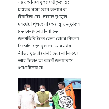
সমর্থক নিয়ে ধুঁকতে থাকুক। এই
চাওয়ার মধ্যে কোন অন্যায় বা
দ্বিচারিতা নেই। তাহলে তৃণমূল
দরজাটা খুলছে না কেন! মুড়ি-মুড়কির
মত অন্যদলের নির্বাচিত
জনপ্রতিনিধিদের কেনা-বেচায় সিদ্ধহস্ত
বিজেপি ও তৃণমূল তো আর ন্যায়
নীতির খুচরো দোহাই দেবে না নিশ্চয়!
আর দিলেও তা আদৌ জনমানসে
ধোপে টিকবে না!