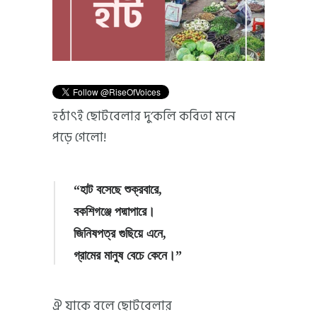
হঠাৎই ছোটবেলার দু’কলি কবিতা মনে
পড়ে গেলো!
“হাট বসেছে শুক্রবারে,
বকশিগঞ্জে পদ্মাপারে।
জিনিষপত্র গুছিয়ে এনে,
গ্রামের মানুষ বেচে কেনে।”
ঐ যাকে বলে ছোটবেলার