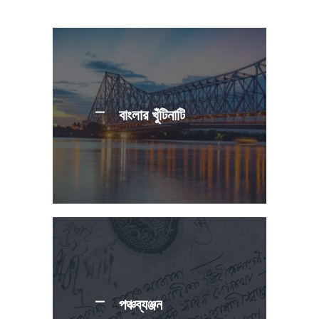
বাংলার খুঁটিনাটি
পঞ্চব্যঞ্জন