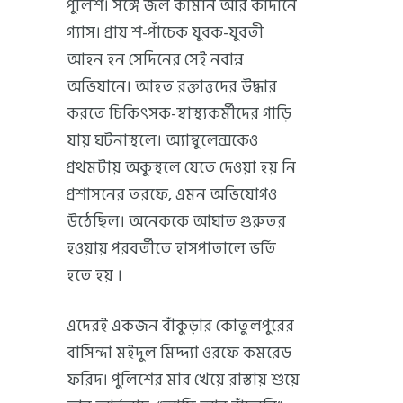
পুলিশ। সঙ্গে জল কামান আর কাঁদানে
গ্যাস। প্রায় শ-পাঁচেক যুবক-যুবতী
আহন হন সেদিনের সেই নবান্ন
অভিযানে। আহত রক্তাত্তদের উদ্ধার
করতে চিকিৎসক-স্বাস্থ্যকর্মীদের গাড়ি
যায় ঘটনাস্থলে। অ্যাম্বুলেন্সকেও
প্রথমটায় অকুস্থলে যেতে দেওয়া হয় নি
প্রশাসনের তরফে, এমন অভিযোগও
উঠেছিল। অনেককে আঘাত গুরুতর
হওয়ায় পরবর্তীতে হাসপাতালে ভর্তি
হতে হয় ।
এদেরই একজন বাঁকুড়ার কোতুলপুরের
বাসিন্দা মইদুল মিদ্দ্যা ওরফে কমরেড
ফরিদ। পুলিশের মার খেয়ে রাস্তায় শুয়ে