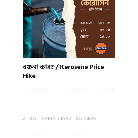
বঞ্চনা কার? / Kerosene Price
Hike
2
LIKES
1 MINUTE READ
823 VIEWS