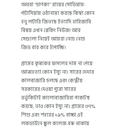
অথবা “চাণক্য” রায়ের সোডিয়াম-
পটাসিয়াম ওঠানামা করছে কিম্বা কোন
হনু লটারি জিতছে ইত্যাদি হাবিজাবি
বিষয় এখন ব্রেকিং নিউজ! আর
সেগুলো নিয়েই আমরা নেচে নেচে
জিভ বার করে হাঁপাচ্ছি।
গ্রামের কৃষকের ফসলের দাম না পেয়ে
আত্মহত্যা কোন ইস্যু না। সারের দেদার
কালবাজারি চলছে এবং কেন্দ্রীয়
সরকারের দেওয়া পুরো সারের
ভর্তুকিটাই কালোবাজারিরা পকেটস্থ
করছে, তাও কোন ইস্যু না। গ্রামের ৩৭%
শিশু এবং শহরের ১৯% বাচ্চা এই
লকডাউনে স্কুল কলেজ বন্ধ থাকায়