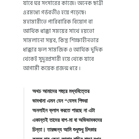
যাবে ঘর সংসারের কাজে। অনেক ছাত্রী
এরমধ্যে গর্ভবতীও হয়ে পড়েছে।
মহামারীতে পারিবারিক বিয়োগ বা
আর্থিক ধাক্কা সময়ের সাথে হয়তো
সামলানো সম্ভব, কিন্তু শিক্ষাহীনতার
ধাক্কার ফল সামজিক ও আর্থিক দুদিক
থেকেই সুদূরপ্রসারী হয়ে থেকে যাবে
আগামী কয়েক প্রজন্ম ধরে ।
অথচ আমাদের শহুরে মধ্যবিত্তের
ভাবখানা এমন যেন “যেসব শিশুরা
অনলাইন ক্লাস করতে পারছে না এটা
একান্তই তাদের বাপ-মা বা অভিভাবকদের
চিন্তা। তারজন্য আমি শুধুশুধু চিৎকার