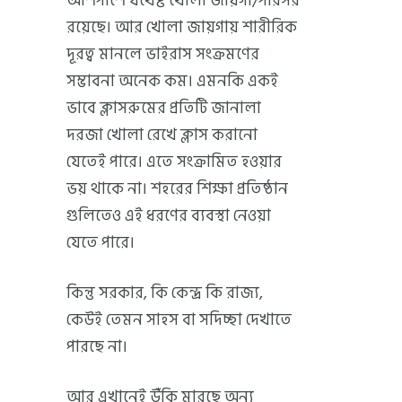
আশপাশে যথেষ্ট খোলা জায়গা/পরিসর
রয়েছে। আর খোলা জায়গায় শারীরিক
দূরত্ব মানলে ভাইরাস সংক্রমণের
সম্ভাবনা অনেক কম। এমনকি একই
ভাবে ক্লাসরুমের প্রতিটি জানালা
দরজা খোলা রেখে ক্লাস করানো
যেতেই পারে। এতে সংক্রামিত হওয়ার
ভয় থাকে না। শহরের শিক্ষা প্রতিষ্ঠান
গুলিতেও এই ধরণের ব্যবস্থা নেওয়া
যেতে পারে।
কিন্তু সরকার, কি কেন্দ্র কি রাজ্য,
কেউই তেমন সাহস বা সদিচ্ছা দেখাতে
পারছে না।
আর এখানেই উঁকি মারছে অন্য