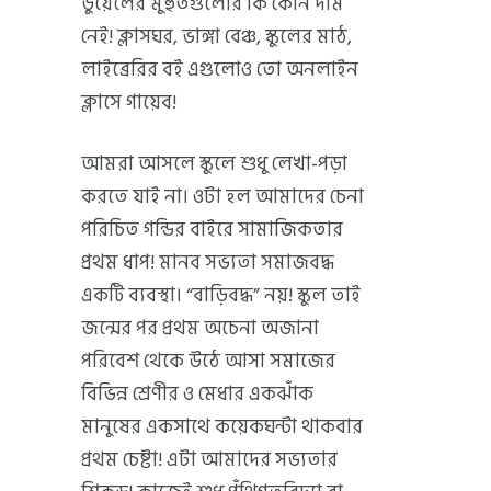
ডুয়েলের মুহুর্তগুলোর কি কোন দাম
নেই! ক্লাসঘর, ভাঙ্গা বেঞ্চ, স্কুলের মাঠ,
লাইব্রেরির বই এগুলোও তো অনলাইন
ক্লাসে গায়েব!
আমরা আসলে স্কুলে শুধু লেখা-পড়া
করতে যাই না। ওটা হল আমাদের চেনা
পরিচিত গন্ডির বাইরে সামাজিকতার
প্রথম ধাপ! মানব সভ্যতা সমাজবদ্ধ
একটি ব্যবস্থা। “বাড়িবদ্ধ” নয়! স্কুল তাই
জন্মের পর প্রথম অচেনা অজানা
পরিবেশ থেকে উঠে আসা সমাজের
বিভিন্ন শ্রেণীর ও মেধার একঝাঁক
মানুষের একসাথে কয়েকঘন্টা থাকবার
প্রথম চেষ্টা! এটা আমাদের সভ্যতার