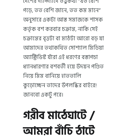
দেশের গ্যাদ্গ্যাদে তত্ত্বকথা “যত বেশি
পড়ে, তত বেশি জানে, তত কম মানে”
অনুসারে একটা আস্ত সমাজকে শাসক
কর্তৃক বশ করবার চক্রান্ত, নাকি সেই
চক্রান্তের বৃত্তটা বা মাঠটা আরো বড় যা
আমাদের তথাকথিত সোশ্যাল মিডিয়া
অ্যাক্টিভিস্ট যাঁরা এই ধরণের বস্তাপচা
ধ্যানধারণার বশবর্তী হয়ে উদয়ন পণ্ডিত
নিয়ে মিম বানিয়ে হাততালি
কুড়োচ্ছেন তাদের উপলব্ধির বাইরে!
জানবো একটু পরে।
গরীব মাঠেঘাটে /
আমরা বাঁচি ঠাটে