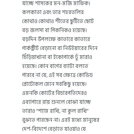
যাচ্ছে শাসকের মন-মর্জি মাফিক।
কলকাতা এবং তার শহরতলির
কোথাও কোথাও শীতের ছুটিতে ছোট
বড় জলসা বা পিকনিকও হয়েছে।
বড়দিন উপলক্ষে কাতারে কাতারে
পার্কস্ট্রীট বেড়ানো বা নিউইয়ারের দিনে
চিঁড়িয়াখানা বা ইকোপার্কে ঢুঁ মারাও
হয়েছে। কোন বাপের ব্যাটা বলতে
পারবে না যে, এই সব ক্ষেত্রে কোভিড
প্রোটোকল মেনে সবকিছু হয়েছে।
এমনকি কোর্টের বিচারপতিদেরও
এব্যাপারে রায় শুনলে বোঝা যাচ্ছে
তারাও “শ্যাম রাখি, না কূল রাখি”
বুঝতে পারছেন না। এরই মধ্যে মানুষের
দেশ-বিদেশে বেড়াতে যাওয়াও যে