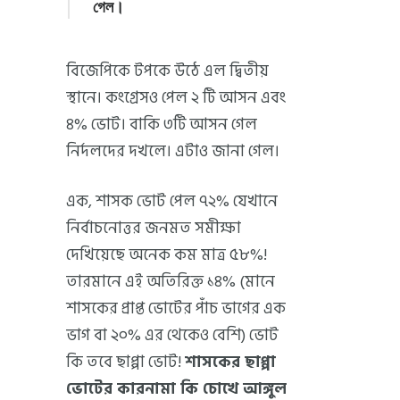
গেল।
বিজেপিকে টপকে উঠে এল দ্বিতীয়
স্থানে। কংগ্রেসও পেল ২ টি আসন এবং
৪% ভোট। বাকি ৩টি আসন গেল
নির্দলদের দখলে। এটাও জানা গেল।
এক, শাসক ভোট পেল ৭২% যেখানে
নির্বাচনোত্তর জনমত সমীক্ষা
দেখিয়েছে অনেক কম মাত্র ৫৮%!
তারমানে এই অতিরিক্ত ১৪% (মানে
শাসকের প্রাপ্ত ভোটের পাঁচ ভাগের এক
ভাগ বা ২০% এর থেকেও বেশি) ভোট
কি তবে ছাপ্পা ভোট!
শাসকের ছাপ্পা
ভোটের কারনামা কি চোখে আঙ্গুল