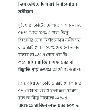
দিয়ে দেখিয়ে দিল এই নির্বাচনোত্তর
সমীক্ষা!
দুই, ছাপ্পা ভোটের দৌলতে শাসক না হয়
৫৮% থেকে ৭২% এ গেল, কিন্তু
বিজেপির ভোট নির্বাচনোত্তর সমীক্ষায়
বা এক্সিট পোলে ২৮% দেখানো হলেও
বাস্তবে তা ৯% এ নেমে এল কি
করে!
মানে মার্জিন অফ এরর বা
বিচ্যুতি প্রায় ৬৭%!
আদৌ গ্রহণযোগ্য!
তিন, বামেদের ভোট এক্সিট পোলে মাত্র
৫% দেখানো হলেও ফলাফল ঘোষণা
হতে তা গিয়ে দাঁড়ালো ১২%-এ।
এক্ষেত্রে মার্জিন অফ এরর ১০০%