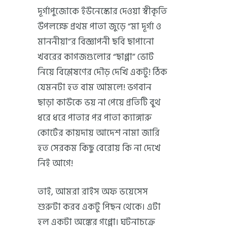
দূর্গাপুজোকে ইউনেস্কোর দেওয়া স্বীকৃতি
উপলক্ষে প্রথম পাতা জুড়ে “মা দূর্গা ও
মাননীয়া”র বিজ্ঞাপনী ছবি ছাপানো
খবরের কাগজগুলোর “ছাপ্পা” ভোট
নিয়ে বিশ্লেষণের দৌড় দেখি একটু! ঠিক
যেমনটা হত বাম আমলে! ভগবান
ছাড়া কাউকে ভয় না পেয়ে প্রতিটি বুথ
ধরে ধরে পাতার পর পাতা ক্যাঙ্গারু
কোর্টের কায়দায় আদেশ নামা জারি
হত সেরকম কিছু বেরোয় কি না দেখে
নিই আগে!
তাই, আমরা রাইস অফ ভয়েসেস
শুরুটা করব একটু পিছন থেকে। এটা
হল একটা অঙ্কের গপ্পো। ঘটনাচক্রে