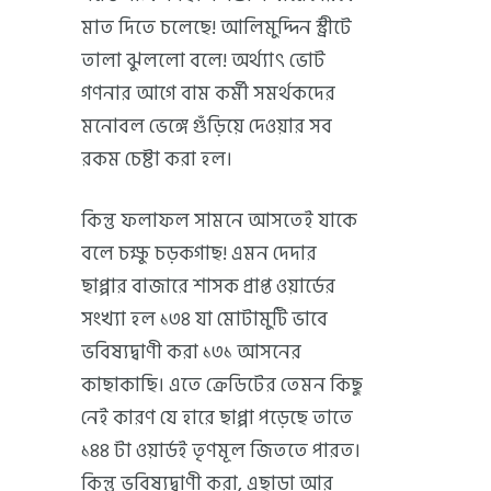
মাত দিতে চলেছে! আলিমুদ্দিন স্ট্রীটে
তালা ঝুললো বলে! অর্থ্যাৎ ভোট
গণনার আগে বাম কর্মী সমর্থকদের
মনোবল ভেঙ্গে গুঁড়িয়ে দেওয়ার সব
রকম চেষ্টা করা হল।
কিন্তু ফলাফল সামনে আসতেই যাকে
বলে চক্ষু চড়কগাছ! এমন দেদার
ছাপ্পার বাজারে শাসক প্রাপ্ত ওয়ার্ডের
সংখ্যা হল ১৩৪ যা মোটামুটি ভাবে
ভবিষ্যদ্বাণী করা ১৩১ আসনের
কাছাকাছি। এতে ক্রেডিটের তেমন কিছু
নেই কারণ যে হারে ছাপ্পা পড়েছে তাতে
১৪৪ টা ওয়ার্ডই তৃণমূল জিততে পারত।
কিন্তু ভবিষ্যদ্বাণী করা, এছাড়া আর