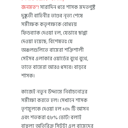
জনমত”!
সারাদিন ধরে শাসক মদতপুষ্ট
দুষ্কৃতী বাহিনীর তাণ্ডব নৃত্য শেষে
সমীক্ষক কতৃপক্ষকে বোধহয়
ফিডব্যাক দেওয়া হল, যেভাবে ছাপ্পা
দেওয়া হয়েছে, বিশেষতঃ যে
অঞ্চলগুলিতে বামেরা শক্তিশালী
সেইসব এলাকার ওয়ার্ডের বুথে বুথে,
তাতে বামেরা আরও ধসবে। বাড়বে
শাসক।
কাজেই নতুন উদ্দ্যমে নির্বাচনোত্তর
সমীক্ষা করতে হল। সেখানে শাসক
তৃণমূলকে দেওয়া হল ১৩১ টি আসন
এবং শতকরা ৫৮% ভোট! বলাই
বাহুল্য অতিরিক্ত সিটটা এল বামেদের