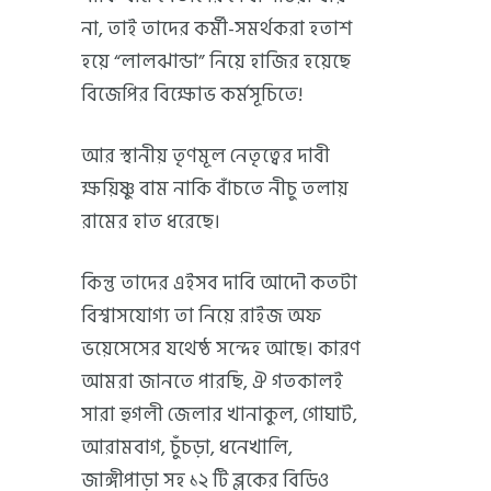
না, তাই তাদের কর্মী-সমর্থকরা হতাশ
হয়ে “লালঝান্ডা” নিয়ে হাজির হয়েছে
বিজেপির বিক্ষোভ কর্মসূচিতে!
আর স্থানীয় তৃণমূল নেতৃত্বের দাবী
ক্ষয়িষ্ণু বাম নাকি বাঁচতে নীচু তলায়
রামের হাত ধরেছে।
কিন্তু তাদের এইসব দাবি আদৌ কতটা
বিশ্বাসযোগ্য তা নিয়ে রাইজ অফ
ভয়েসেসের যথেষ্ঠ সন্দেহ আছে। কারণ
আমরা জানতে পারছি, ঐ গতকালই
সারা হুগলী জেলার খানাকুল, গোঘাট,
আরামবাগ, চুঁচড়া, ধনেখালি,
জাঙ্গীপাড়া সহ ১২ টি ব্লকের বিডিও