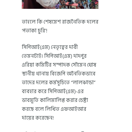
তাহলে কি শেষমেশ রাজনৈতিক দলের
‘পতাকা চুরি’!
সিপিআই(এম) নেতৃত্বের দাবী
তেমনটাই। সিপিআই(এম) দাদপুর
এরিয়া কমিটির সম্পাদক সৌমেন ঘোষ
স্থানীয় থানায় বিজেপি অনৈতিকভাবে
তাদের দলের কর্মসূচিতে “লালঝান্ডা”
ব্যবহার করে সিপিআই(এম)-এর
ভাবমূর্তি কালিমালিপ্ত করার চেষ্টা
করছে বলে লিখিত এফআইআর
দায়ের করেছেন!