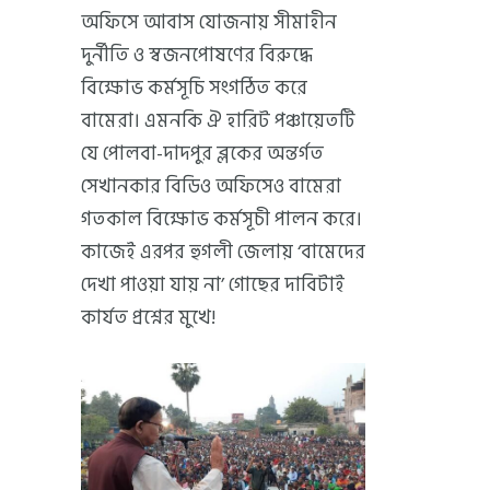
অফিসে আবাস যোজনায় সীমাহীন
দুর্নীতি ও স্বজনপোষণের বিরুদ্ধে
বিক্ষোভ কর্মসূচি সংগঠিত করে
বামেরা। এমনকি ঐ হারিট পঞ্চায়েতটি
যে পোলবা-দাদপুর ব্লকের অন্তর্গত
সেখানকার বিডিও অফিসেও বামেরা
গতকাল বিক্ষোভ কর্মসূচী পালন করে।
কাজেই এরপর হুগলী জেলায় ‘বামেদের
দেখা পাওয়া যায় না’ গোছের দাবিটাই
কার্যত প্রশ্নের মুখে!