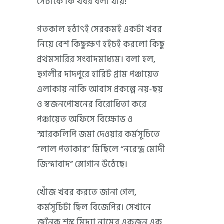
সেটাকে কি খবর বলা যায়!
গতকাল হঠাৎই সেরকমই একটা খবর
নিয়ে বেশ কিছুক্ষণ হইচই করলো কিছু
প্রথমসারির সংবাদমাধ্যম। বলা হল,
হুগলীর দাদপুরে হারিট গ্রাম পঞ্চায়েত
এলাকায় নাকি আবাস প্রকল্পে নয়-ছয়
ও স্বজনপোষনের বিরোধিতা করে
পঞ্চায়েত অফিসে বিক্ষোভ ও
স্মারকলিপি জমা দেওয়ার কর্মসূচিতে
“লাল পতাকার” মিছিলে “নরেন্দ্র মোদী
জিন্দাবাদ” স্লোগান উঠেছে।
খোঁজ খবর করতে জানা গেল,
কর্মসূচিটা ছিল বিজেপির। সেখানে
জনৈক শম্ভু মিদ্যা নামের একজন এক