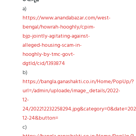
a)
https://www.anandabazar.com/west-
bengal/howrah-hooghly/cpim-
bjp-jointly-agitating-against-
alleged-housing-scam-in-
hooghly-by-tmc-govt-
dgtld/cid/1393874
b)
https://bangla.ganashakti.co.in/Home/PopUp/?
url=/admin/uploade/image_details/2022-
12-
24/202212232258294.jpg&category=0&date=202
12-24&button=
c)