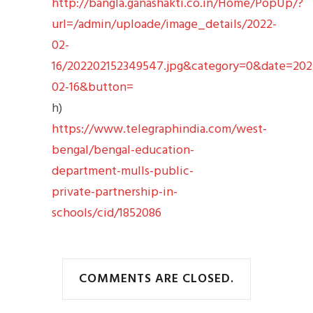
http://bangla.ganashakti.co.in/Home/PopUp/?
url=/admin/uploade/image_details/2022-
02-
16/202202152349547.jpg&category=0&date=202
02-16&button=
h)
https://www.telegraphindia.com/west-
bengal/bengal-education-
department-mulls-public-
private-partnership-in-
schools/cid/1852086
COMMENTS ARE CLOSED.