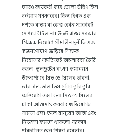
আরও কার্যকরী করে তোলা উচিৎ ছিল
বর্তমান সরকারের। কিন্তু বিগত এক
দশকে রাজ্য বা কেন্দ্র কোন সরকারই
সে পথে হাঁটল না। উল্টে রাজ্য সরকার
শিক্ষক নিয়োগে সীমাহীন দুর্নীতি এবং
স্বজনপোষণে জড়িয়ে শিক্ষক
নিয়োগের পদ্ধতিতেই অচলাবস্থা তৈরি
করল। স্কুলছুটের সংখ্যা কমানোর
উদ্দেশ্যে যে মিড ডে মিলের ভাবনা,
তার চাল-ডাল ডিম চুরির ভুরি ভুরি
অভিযোগ জমা হল। মিড ডে মিলের
টাকা আত্মসাৎ করবার অভিযোগও
সামনে এল। ফলে মানুষের আস্থা এবং
নির্ভরতা কমতে থাকলো সরকার
পরিচালিত স্কুল শিক্ষা ব্যবস্থায়।