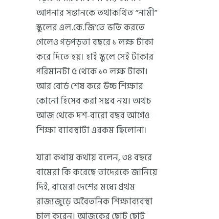
আপনার সন্তানকে তথাকথিত “নামী”
স্কুলের এল.কে.জি’তে ভর্তি করতে
গেলেও গড়পড়তা বছরে ১ লক্ষ টাকা
করে দিতে হয়। হাই স্কুলে সেই টাকার
পরিমানটা ৫ থেকে ১০ লক্ষ টাকা।
আর বোর্ড শেষ করে উচ্চ শিক্ষার
কোনো হিসেব করা সম্ভব নয়। অথচ
আজ থেকে দশ-বারো বছর আগেও
শিক্ষা ব্যাবস্থাটা এরকম ছিলোনা।
যারা কথায় কথায় বলেন, ৩৪ বছরে
বামেরা কি করেছে তাদেরকে জানিয়ে
দিই, বামেরা দেশের মধ্যে প্রথম
রাজ্যজুড়ে অবৈতনিক শিক্ষাব্যবস্থা
চালু করেন। আজকের ছোট ছোট