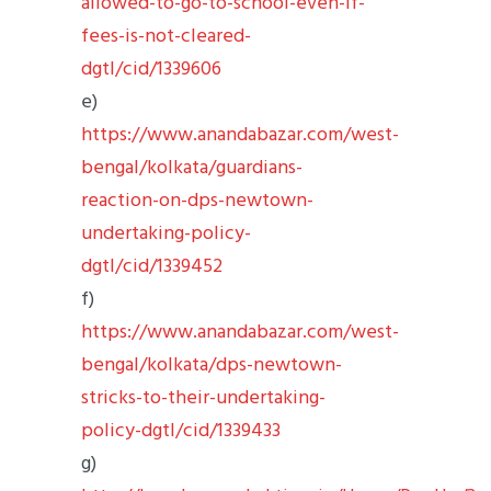
allowed-to-go-to-school-even-if-
fees-is-not-cleared-
dgtl/cid/1339606
e)
https://www.anandabazar.com/west-
bengal/kolkata/guardians-
reaction-on-dps-newtown-
undertaking-policy-
dgtl/cid/1339452
f)
https://www.anandabazar.com/west-
bengal/kolkata/dps-newtown-
stricks-to-their-undertaking-
policy-dgtl/cid/1339433
g)