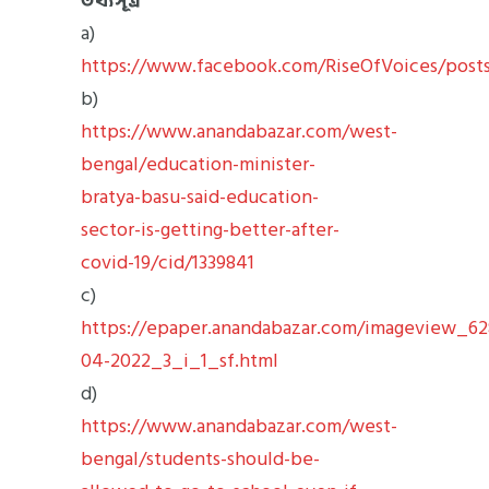
তথ্যসূত্র
a)
https://www.facebook.com/RiseOfVoices/post
b)
https://www.anandabazar.com/west-
bengal/education-minister-
bratya-basu-said-education-
sector-is-getting-better-after-
covid-19/cid/1339841
c)
https://epaper.anandabazar.com/imageview_62
04-2022_3_i_1_sf.html
d)
https://www.anandabazar.com/west-
bengal/students-should-be-