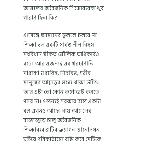
আমলের অবৈতনিক শিক্ষাব্যবস্থা খুব
খারাপ ছিল কি?
এপ্রসঙ্গে আমাদের ভুললে চলবে না
শিক্ষা হল একটি সার্বজনীন বিষয়।
সংবিধান স্বীকৃত মৌলিক অধিকারও
বটে। আর এজন্যই এর খরচাপাতি
সাধারণ মধ্যবিত্ত, নিম্নবিত্ত, গরীব
মানুষের আয়ত্তের মধ্যে থাকা উচিৎ।
আর এটা তো কোন কর্পোরেট করতে
পারে না। এজন্যই সরকার বলে একটা
বস্তু এখনও আছে। বাম আমলের
রাজ্যজুড়ে চালু অবৈতনিক
শিক্ষাব্যবস্থাটির ক্রমাগত মানোন্নয়ন
ঘটিয়ে পরিকাঠামো বৃদ্ধি করে সেটিকে