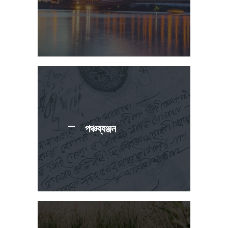
পঞ্চব্যঞ্জন