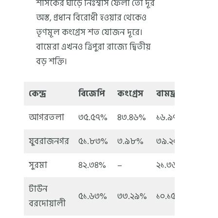
শাসকের ঘাড়ে নিঃশ্বাস ফেলা তো দূর
অস্ত, প্রধান বিরোধী হওয়ার থেকেও
তৃণমূল কংগ্রেস শত যোজন দূরে।
বামেরা এখনও ত্রিপুরা রাজ্যে দ্বিতীয়
বড় শক্তি।
কেন্দ্র
বিজেপি
কংগ্রেস
বামফ্রন্ট
তৃণমূ
আগরতলা
৩৫.৫৭%
৪৩.৪৬%
১৬.৯৭%
২.১০%
যুবরাজনগর
৫১.৮৩%
৩.৯৮%
৩৯.২০%
২.৯৮
সুরমা
৪২.৩৪%
–
২১.৩৬%
৩.৪০
টাউন
৫১.৬৩%
৩৩.২৯%
১০.১৫%
২.৯৬
বরদোয়ালী