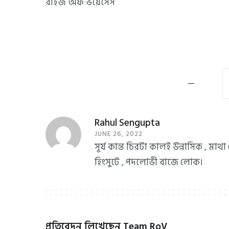
রাইজ অফ ভয়েসেস
Rahul Sengupta
JUNE 26, 2022
সূর্য কান্ত চিরটা কালই উন্নাসিক , মাথ
হিংসুটে , পদলোভী বাজে লোক।
প্রতিবেদন লিখেছেন
Team RoV