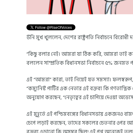
উনি মুখ খুললেন, দেশের রাষ্ট্রপতি নির্বাচনে বিরোধী দল
“কিছু বলার নেই। আমরা যা ঠিক করি, আমরা তাই করব
বললেন সাম্প্রতিক বিধানসভা নির্বাচনে ৫% জনমত পাওয়া 
এই “আমরা” কারা, তাই নিয়েই যত সমস্যা। ফলস্বরূপ
“কম্যুনিস্ট পার্টির এক নেতার এই বক্তব্য কি গণতান্ত্
অনুযোগ করছেন, “নেতৃত্বের এই চাপিয়ে দেওয়া অভ্
এই মুহূর্তে এই পশ্চিমবঙ্গের বিধানসভায় একজনও বামপ
চেপে লড়াই করছেন, তাদের সকলের চেতনার ওপর আঘাত 
বক্তব্য এড়ানো কি অসম্ভব ছিল! এই প্রশ্ন অনেকেই তু