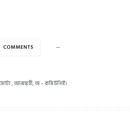
COMMENTS
া মোটা , আত্মম্ভরী, অ – কমিউনিস্ট।