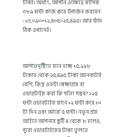
টাকা। অর্থাৎ, আপনি এক্ষেত্রে মাসিক
৩৮৯ ঘন্টা কাজ করে উপার্জন করবেন
: ১৩,০৯০+১২,৪০৫=২৫,৪৯৫। আর ফাঁদ
ঠিক এখানেই।
আপাতদৃষ্টিতে মনে হচ্ছে ১৫,২৯৮
টাকার থেকে ২৫,৪৯৫ টাকা অনেকটাই
বেশি, কিন্তু এতটা স্বেচ্ছাশ্রম বা
ওভারটাইম করা কি সত্যি সম্ভব? ১২৫
ঘন্টা ওভারটাইম মানে ১২ ঘন্টা করে ১০
টা দিন এবং আরো ৫ ঘন্টা। নতুন শ্রম
আইনে আপনার ছুটি ৪ থেকে ৮ হলেও,
পুরো ওভারটাইমের টাকা তুলতে