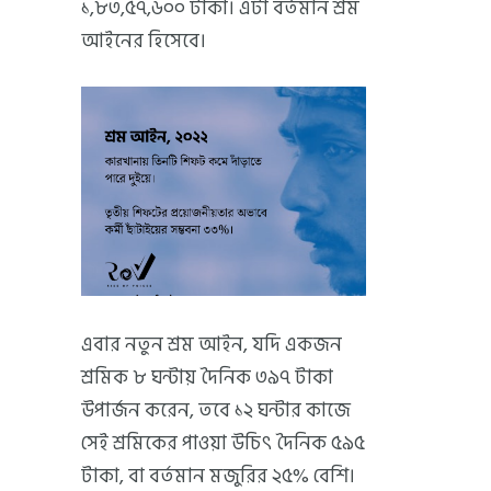
১,৮৩,৫৭,৬০০ টাকা। এটা বর্তমান শ্রম
আইনের হিসেবে।
এবার নতুন শ্রম আইন, যদি একজন
শ্রমিক ৮ ঘন্টায় দৈনিক ৩৯৭ টাকা
উপার্জন করেন, তবে ১২ ঘন্টার কাজে
সেই শ্রমিকের পাওয়া উচিৎ দৈনিক ৫৯৫
টাকা, বা বর্তমান মজুরির ২৫% বেশি।