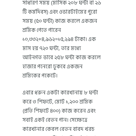
সাধারণ সময় (মাসিক ২০৮ ঘন্টা বা ২৬
টি কর্মদিবস) এবং ওভারটাইমের পুরো
সময় (৫০ ঘন্টা) কাজ করলে একজন
শ্রমিক পেতে পারেন
১০,৩৩২+৪,৯৬২=১৫,২৯৪ টাকা। এক
মাস হয় ৭২০ ঘন্টা, তার মধ্যে
আইনগত ভাবে ২৫৮ ঘন্টা কাজ করলে
হাজার পনেরো ঢুকবে একজন
শ্রমিকের পকেটে।
এবার ধরুন একটা কারখানায় ৮ ঘন্টা
করে ৩ শিফটে, মোট ১,২০০ শ্রমিক
(প্রতি শিফটে ৪০০) কাজ করেন এবং
সবাই একই বেতন পান। সেক্ষেত্রে
কারখানার কেবল বেতন বাবদ খরচ