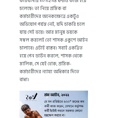
কারখানায় ১০-১২-১৪ ঘন্টাও কাজ হয়ে
চলেছে। তা নিয়ে শ্রমিক বা
কর্মচারীদের অনেকক্ষেত্রে একটুও
অভিযোগ পর্যন্ত নেই, যদি চাকরি চলে
যায় সেই ভয়ে। আর মানুষ ভয়কে
সম্বল করলেই তো শাসক একুশে আইন
চালাবে। এটাই বাস্তব। সবাই একত্রিত
হয়ে পেন ডাউন করলে, শাসক থেকে
মালিক, সে যেই হোক, শ্রমিক-
কর্মচারীদের ন্যায্য অধিকার দিতে
বাধ্য।