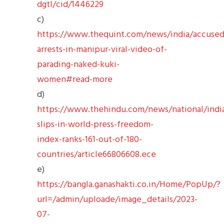
dgtl/cid/1446229
c)
https://www.thequint.com/news/india/accused
arrests-in-manipur-viral-video-of-
parading-naked-kuki-
women#read-more
d)
https://www.thehindu.com/news/national/indi
slips-in-world-press-freedom-
index-ranks-161-out-of-180-
countries/article66806608.ece
e)
https://bangla.ganashakti.co.in/Home/PopUp/?
url=/admin/uploade/image_details/2023-
07-