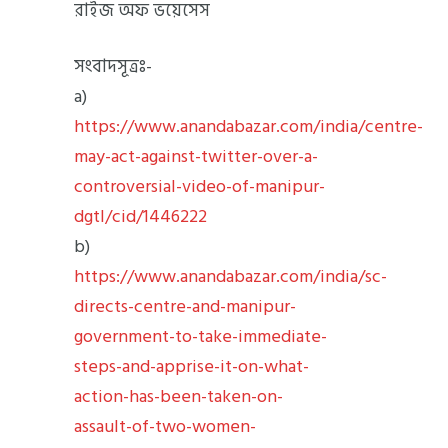
রাইজ অফ ভয়েসেস
সংবাদসূত্রঃ-
a)
https://www.anandabazar.com/india/centre-
may-act-against-twitter-over-a-
controversial-video-of-manipur-
dgtl/cid/1446222
b)
https://www.anandabazar.com/india/sc-
directs-centre-and-manipur-
government-to-take-immediate-
steps-and-apprise-it-on-what-
action-has-been-taken-on-
assault-of-two-women-