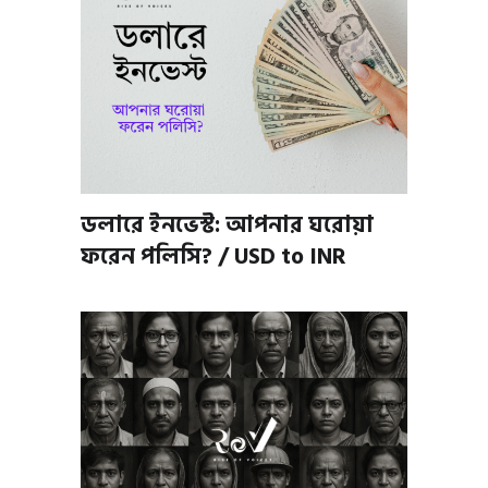
ডলারে ইনভেস্ট: আপনার ঘরোয়া
ফরেন পলিসি? / USD to INR