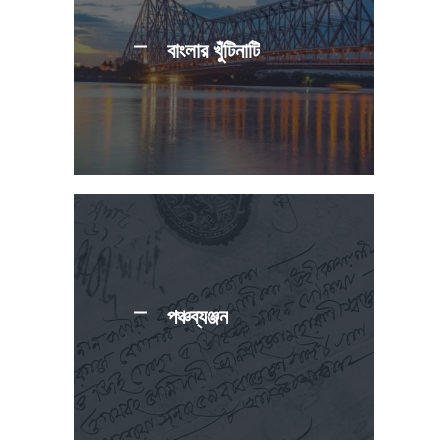
বাংলার খুঁটিনাটি
পঞ্চব্যঞ্জন