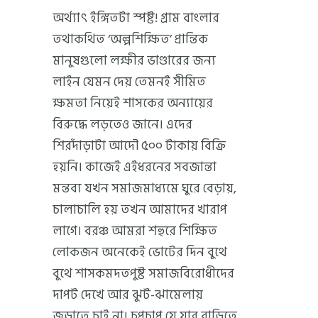
অর্থ্যাৎ ইঙ্গিতটা স্পষ্ট! গ্রাম বাংলার
তথাকথিত ‘অল্পশিক্ষিত’ প্রান্তিক
মানুষগুলো লক্ষীর ভাণ্ডারের জন্য
লাইন যেমন দেয় তেমনই সীমিত
ক্ষমতা নিয়েই শাসকের অন্যায়ের
বিরুদ্ধে লড়তেও জানে। এদের
শিরদাঁড়াটা আদৌ ৫০০ টাকায় বিক্রি
হয়নি। কাজেই এইধরনের সবজান্তা
মন্তব্য যখন সমাজমাধ্যমে ঘুরে বেড়ায়,
চালাচালি হয় তখন আমাদের খারাপ
লাগে। বরঞ্চ আমরা শহুরে শিক্ষিত
লোকজন অনেকেই ভোটের দিন বুথে
বুথে শাসকমদতপুষ্ট সমাজবিরোধীদের
দাপট দেখে আর ঝুট-ঝামেলায়
জড়াতে চাই না। চুপচাপ যে যার বাড়িতে