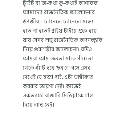
ট্যুইট বা অ-কথা কু-কথাই আপাতত
আমাদের রাজনৈতিক আলোচনার
উপজীব্য। চ্যানেলে চ্যানেলে সন্ধ্যে
হতে না হতেই প্রাইম টাইমে শুরু হয়ে
যায় সেসব লঘু রাজনৈতিক অপসংস্কৃতি
নিয়ে গুরুগম্ভীর আলোচনা। যদিও
আমরা আম জনতা সাতে পাঁচে না
থেকে গ্যাঁট হয়ে ‘ছয়’তে বসে এসব
দেখেই যে মজা পাই, এটা অস্বীকার
করবার জায়গা নেই। কাজেই
একতরফা বাজারি মিডিয়াকে গাল
দিয়ে লাভ নেই।