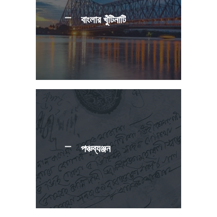
বাংলার খুঁটিনাটি
পঞ্চব্যঞ্জন