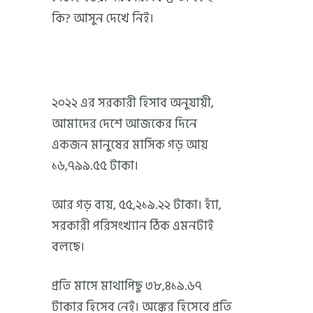
কি? আসুন দেখে নিই।
২০২২ এর সরকারী হিসাব অনুযায়ী,
আমাদের দেশে আজকের দিনে
একজন মানুষের মাসিক গড় আয়
১৬,৭৯৯.৫৫ টাকা।
আর গড় ব্যয়, ৫৫,২১৯.২২ টাকা। হ্যাঁ,
সরকারী পরিসংখ্যান ঠিক এমনটাই
বলছে।
প্রতি মাসে মাথাপিছু ৩৮,৪১৯.৬৭
টাকার হিসেব নেই। অঙ্কের হিসেবে প্রতি