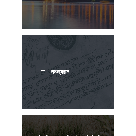
পঞ্চব্যঞ্জন