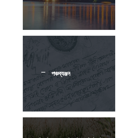
পঞ্চব্যঞ্জন