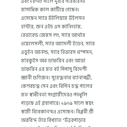
এবং ১৮৭৩ সালে দুবার পরিবারসহ
মাসাধিক কাল কাটিয়ে গেছেন।
এসেছেন স্যার উইলিয়াম উইলসন
হান্টার, জন এইচ এস কানিংহাম,
রেভারেন্ড জেমস লং, স্যার আর্থার
ওয়েলেসলী, স্যার অ্যাসলী ইডেন, স্যার
এডুইন আর্নল্ড, স্যার রিভারস থম্পসন,
মারকুইস অব ডাফরিন এবং আভা
ডাফরিন এর মত বই পিপাসু বিদেশী
জ্ঞানী গুণিজন। সুরেন্দ্রনাথ ব্যানার্জ্জী,
কেশবচন্দ্র সেন এবং বিপিন চন্দ্র পালের
মত স্বাধীনতা সংগ্রামীদেরও পদধূলি
পড়েছে এই গ্রন্থাগারে। ১৯০৯ সালে স্বয়ং
স্বামী বিবেকানন্দও এসেছেন। বিপ্লবী শ্রী
অরবিন্দ তাঁর বিখ্যাত “উত্তরপাড়ার