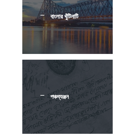
বাংলার খুঁটিনাটি
পঞ্চব্যঞ্জন