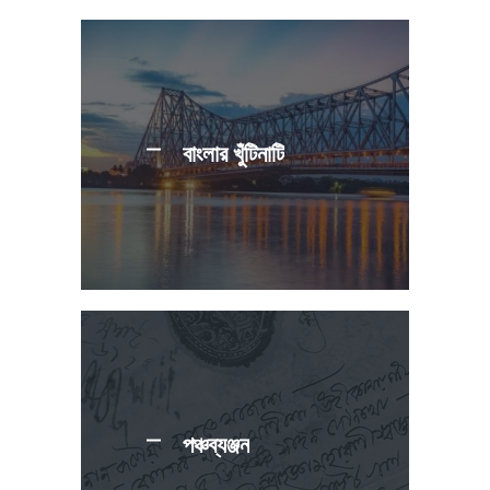
বাংলার খুঁটিনাটি
পঞ্চব্যঞ্জন