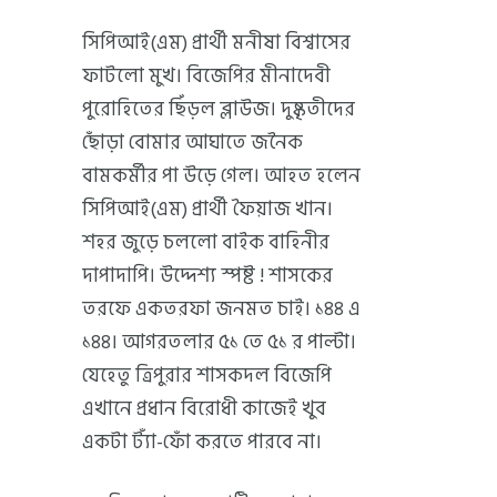
সিপিআই(এম) প্রার্থী মনীষা বিশ্বাসের
ফাটলো মুখ। বিজেপির মীনাদেবী
পুরোহিতের ছিঁড়ল ব্লাউজ। দুষ্কৃতীদের
ছোঁড়া বোমার আঘাতে জনৈক
বামকর্মীর পা উড়ে গেল। আহত হলেন
সিপিআই(এম) প্রার্থী ফৈয়াজ খান।
শহর জুড়ে চললো বাইক বাহিনীর
দাপাদাপি। উদ্দেশ্য স্পষ্ট ! শাসকের
তরফে একতরফা জনমত চাই। ১৪৪ এ
১৪৪। আগরতলার ৫১ তে ৫১ র পাল্টা।
যেহেতু ত্রিপুরার শাসকদল বিজেপি
এখানে প্রধান বিরোধী কাজেই খুব
একটা ট্যাঁ-ফোঁ করতে পারবে না।