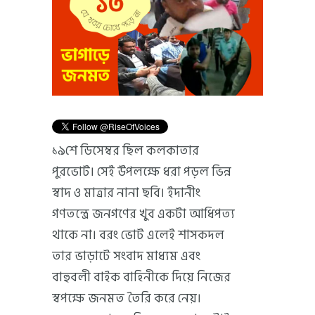
১৯শে ডিসেম্বর ছিল কলকাতার
পুরভোট। সেই উপলক্ষে ধরা পড়ল ভিন্ন
স্বাদ ও মাত্রার নানা ছবি। ইদানীং
গণতন্ত্রে জনগণের খুব একটা আধিপত্য
থাকে না। বরং ভোট এলেই শাসকদল
তার ভাড়াটে সংবাদ মাধ্যম এবং
বাহুবলী বাইক বাহিনীকে দিয়ে নিজের
স্বপক্ষে জনমত তৈরি করে নেয়।