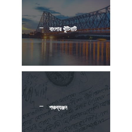
বাংলার খুঁটিনাটি
পঞ্চব্যঞ্জন