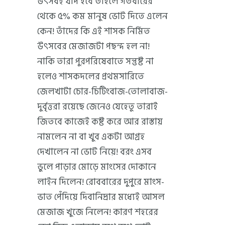
উৎসবই যদি হবে তাহলে গতবারের
থেকে ৫% কম মানুষ ভোট দিতে এলেন
কেন! তাঁদের কি এই শাসক নির্মিত
উৎসবের মেজাজটা পছন্দ হল না!
নাকি তারা পুরপরিষেবাতে সন্তুষ্ট না
হলেও শাসকদলের প্রথমসারিতে
জেলখাটা চোর-চিটিংবাজ-তোলাবাজ-
দুর্বৃত্তরা রয়েছে জেনেও যেহেতু তারাই
জিতবে কাজেই কষ্ট করে আর রাস্তায়
নামলেন না বা খুব একটা আগ্রহ
দেখালেন না ভোট নিয়ে! বরং এসব
ভুলে পাড়ার মোড়ে মাংসের দোকানে
লাইন দিলেন! রোববারের দুপুরে মাংস-
ভাত পেঁদিয়ে দিবানিদ্রার মধ্যেই আসল
মেজাজ খুজে নিলেন! কারণ শহরের