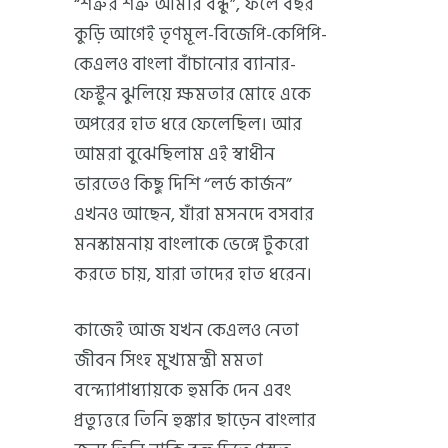
“শত্রুর শত্রু আমার বন্ধু”, ফলে বছর
কুড়ি আগেই তৃণমূল-বিজেপি-কেপিপি-
কেএলও বাংলা বাঁচানোর ব্যানার-
ফেস্টুন ঝুলিয়ে ক্ষমতার মোহে একে
অপরের হাত ধরে ফেলেছিল। আর
আমরা বুঝেছিলাম এই স্বাধীন
ভারতেও কিছু দিশি “লর্ড কার্জন”
এখনও আছেন, যাঁরা মসনদে বসবার
মনস্কামনায় বাংলাকে ভেঙ্গে টুকরো
করতে চায়, যারা তাদের হাত ধরেন।
কাজেই আজ যখন কেএলও নেতা
জীবন সিংহ মুখ্যমন্ত্রী মমতা
বন্দ্যোপাধ্যায়কে হুমকি দেন এবং
প্রত্যুত্তরে তিনি হুঙ্কার ছাড়েন বাংলার