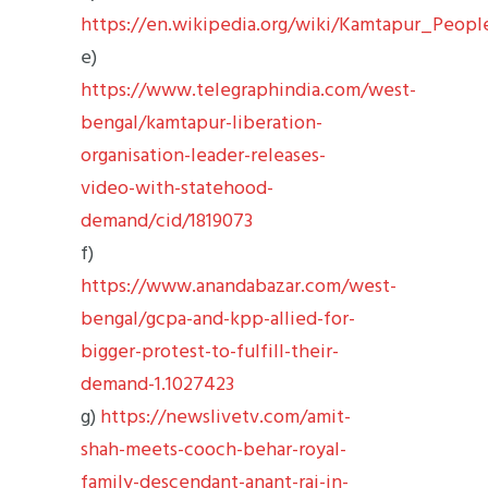
https://en.wikipedia.org/wiki/Kamtapur_Peop
e)
https://www.telegraphindia.com/west-
bengal/kamtapur-liberation-
organisation-leader-releases-
video-with-statehood-
demand/cid/1819073
f)
https://www.anandabazar.com/west-
bengal/gcpa-and-kpp-allied-for-
bigger-protest-to-fulfill-their-
demand-1.1027423
g)
https://newslivetv.com/amit-
shah-meets-cooch-behar-royal-
family-descendant-anant-rai-in-