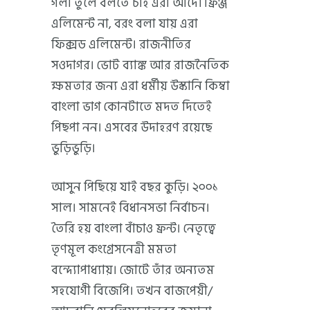
গলা তুলে বলতে চাই এরা আদৌ ফ্রিঞ্জ
এলিমেন্ট না, বরং বলা যায় এরা
ফিক্সড এলিমেন্ট। রাজনীতির
সওদাগর। ভোট ব্যাঙ্ক আর রাজনৈতিক
ক্ষমতার জন্য এরা ধর্মীয় উস্কানি কিম্বা
বাংলা ভাগ কোনটাতে মদত দিতেই
পিছপা নন। এসবের উদাহরণ রয়েছে
ভুড়িভুড়ি।
আসুন পিছিয়ে যাই বছর কুড়ি। ২০০১
সাল। সামনেই বিধানসভা নির্বাচন।
তৈরি হয় বাংলা বাঁচাও ফ্রন্ট। নেতৃত্বে
তৃণমূল কংগ্রেসনেত্রী মমতা
বন্দ্যোপাধ্যায়। জোটে তাঁর অন্যতম
সহযোগী বিজেপি। তখন বাজপেয়ী/