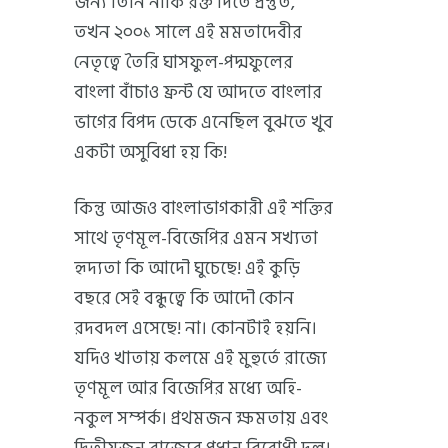
জন্য তিনি নাকি রক্ত দিতে প্রস্তুত,
তখন ২০০১ সালে এই মমতাদেবীর
নেতৃত্বে তৈরি ঘাসফুল-পদ্মফুলের
বাংলা বাঁচাও ফ্রন্ট যে আদতে বাংলার
ভাগের বিপদ ডেকে এনেছিল বুঝতে খুব
একটা অসুবিধা হয় কি!
কিন্তু আজও বাংলাভাগকারী এই শক্তির
সাথে তৃণমূল-বিজেপির এমন সখ্যতা
হৃদ্যতা কি আদৌ ঘুচেছে! এই কুড়ি
বছরে সেই বন্ধুত্বে কি আদৌ কোন
রদবদল এসেছে! না। কোনটাই হয়নি।
যদিও খাতায় কলমে এই মুহুর্তে রাজ্যে
তৃণমূল আর বিজেপির মধ্যে অহি-
নকুল সম্পর্ক। প্রথমজন ক্ষমতায় এবং