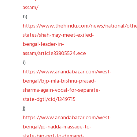
assam/
h)
https://www.thehindu.com/news/national/othe
states/shah-may-meet-exiled-
bengal-leader-in-
assam/article33805524.ece
i)
https://www.anandabazar.com/west-
bengal/bjp-mla-bishnu-prasad-
sharma-again-vocal-for-separate-
state-dgtl/cid/1349715
j)
https://www.anandabazar.com/west-
bengal/jp-nadda-massage-to-
state-bjp-not-to-demand-