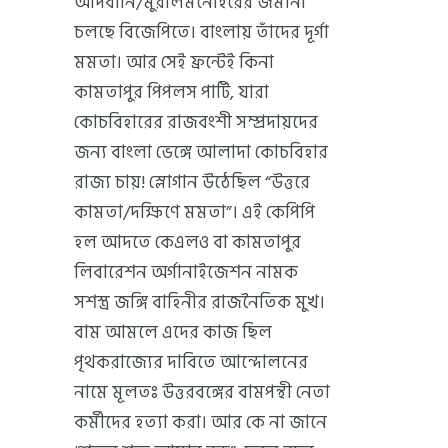
আদবানি/মুরলিমনোহরের জমানা
চলছে বিজেপিতে। বাংলায় তাঁদের দূর্গা
মমতা। আর সেই ফ্রন্টেই কিনা
কামতাপুর পিপলস পার্টি, যারা
কোচবিহারের রাজবংশী সম্প্রদায়দের
জন্য বাংলা ভেঙ্গে আলাদা কোচবিহার
রাজ্য চায়! স্লোগান উঠেছিল “উত্তরে
কামতা/দক্ষিণে মমতা”। এই কেপিপি
হল আদতে কেএলও বা কামতাপুর
লিবারেশন অর্গানাইজেশন নামক
সশস্ত্র জঙ্গি বাহিনীর রাজনৈতিক মুখ।
বাম আমলে এদের কাজ ছিল
পৃথকরাজ্যের দাবিতে আন্দোলনের
নামে মূলতঃ উত্তরবঙ্গের বামপন্থী নেতা
কর্মীদের হত্যা করা। আর কে না জানে