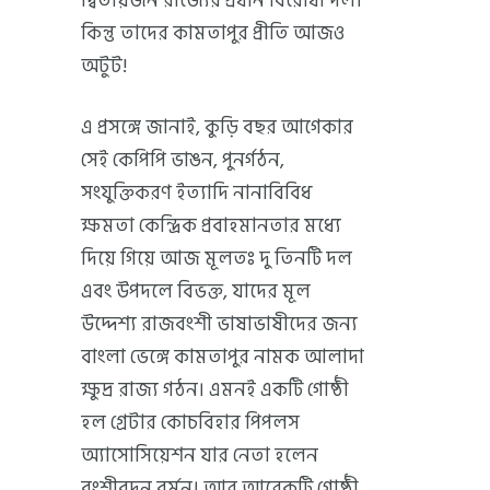
দ্বিতীয়জন রাজ্যের প্রধান বিরোধী দল।
কিন্তু তাদের কামতাপুর প্রীতি আজও
অটুট!
এ প্রসঙ্গে জানাই, কুড়ি বছর আগেকার
সেই কেপিপি ভাঙন, পুনর্গঠন,
সংযুক্তিকরণ ইত্যাদি নানাবিবিধ
ক্ষমতা কেন্দ্রিক প্রবাহমানতার মধ্যে
দিয়ে গিয়ে আজ মূলতঃ দু তিনটি দল
এবং উপদলে বিভক্ত, যাদের মূল
উদ্দেশ্য রাজবংশী ভাষাভাষীদের জন্য
বাংলা ভেঙ্গে কামতাপুর নামক আলাদা
ক্ষুদ্র রাজ্য গঠন। এমনই একটি গোষ্ঠী
হল গ্রেটার কোচবিহার পিপলস
অ্যাসোসিয়েশন যার নেতা হলেন
বংশীবদন বর্মন। আর আরেকটি গোষ্ঠী