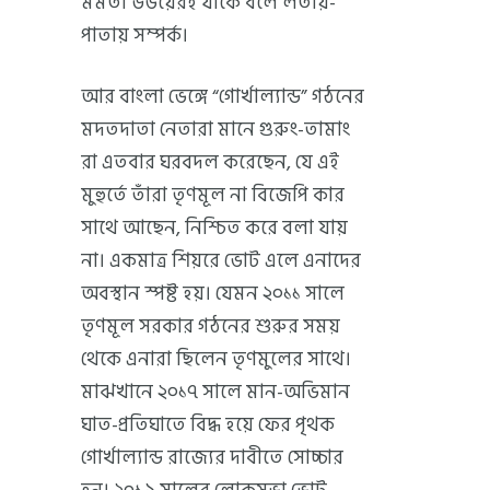
মমতা উভয়েরই যাকে বলে লতায়-
পাতায় সম্পর্ক।
আর বাংলা ভেঙ্গে “গোর্খাল্যান্ড” গঠনের
মদতদাতা নেতারা মানে গুরুং-তামাং
রা এতবার ঘরবদল করেছেন, যে এই
মুহুর্তে তাঁরা তৃণমূল না বিজেপি কার
সাথে আছেন, নিশ্চিত করে বলা যায়
না। একমাত্র শিয়রে ভোট এলে এনাদের
অবস্থান স্পষ্ট হয়। যেমন ২০১১ সালে
তৃণমূল সরকার গঠনের শুরুর সময়
থেকে এনারা ছিলেন তৃণমুলের সাথে।
মাঝখানে ২০১৭ সালে মান-অভিমান
ঘাত-প্রতিঘাতে বিদ্ধ হয়ে ফের পৃথক
গোর্খাল্যান্ড রাজ্যের দাবীতে সোচ্চার