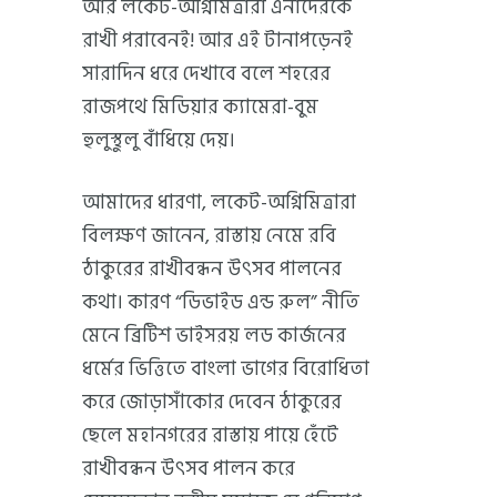
আর লকেট-অগ্নিমিত্রারা এনাদেরকে
রাখী পরাবেনই! আর এই টানাপড়েনই
সারাদিন ধরে দেখাবে বলে শহরের
রাজপথে মিডিয়ার ক্যামেরা-বুম
হুলুস্থুলু বাঁধিয়ে দেয়।
আমাদের ধারণা, লকেট-অগ্নিমিত্রারা
বিলক্ষণ জানেন, রাস্তায় নেমে রবি
ঠাকুরের রাখীবন্ধন উৎসব পালনের
কথা। কারণ “ডিভাইড এন্ড রুল” নীতি
মেনে ব্রিটিশ ভাইসরয় লড কার্জনের
ধর্মের ভিত্তিতে বাংলা ভাগের বিরোধিতা
করে জোড়াসাঁকোর দেবেন ঠাকুরের
ছেলে মহানগরের রাস্তায় পায়ে হেঁটে
রাখীবন্ধন উৎসব পালন করে