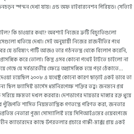
ড়ন স্পন্দন দেখা যায়। এন্ড অফ হাইবারনেশন পিরিয়ড। (সত্যিই
াইল? কি চাওয়ার কথা? অবশ্যই নিজের ত্রুটি বিচ্যুতিগুলো
, সেগুলো খতিয়ে দেখা। সেই অনুযায়ী নিজের রাজনীতির পথে
ের যে ভবিষ্যৎ পার্টি আজও তার গঠনতন্ত্র থেকে বিলোপ করেনি,
্রাসঙ্গিক করে তোলা। কিন্তু এসব কোনো পথেই হাঁটতে চাইলো না
 হয়ে গেছে যে সর্বভারতীয় ক্ষেত্রে অপ্রাসঙ্গিক হয়ে পড়া ঠেকাতে…
ড়ে দেওয়া হয়েছিল ২০০৮ এ যথেষ্ট কোনো কারণ ছাড়াই একই ভাবে তা
ল ফ্যাসিস্ট ভার্সেস ধর্মনিরপেক্ষ শক্তির তত্ত্ব। জনমনে প্রশ্ন
 সরিয়ে ক্ষমতা দখল করবার। দেশভাগের দায়ভার দাঙ্গার রক্ত ধুয়ে
পুঁজিপতি শাসিত নিয়মতান্ত্রিক গণতন্ত্রে পরিণত করা, জনতার
বাদপ্রতিম নেতারা পূজ্য সোস্যালিস্ট হয়ে সিপিআইএমের ওয়েবপেজে
ন ক্যাডারদের কাছে উপরতলার প্রচারে গান্ধী-মার্ক্স প্রায় একই