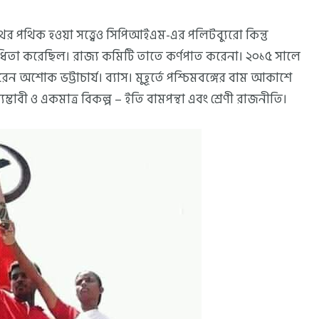
পথের পথিক হওয়া সত্ত্বেও সিপিআইএম-এর পলিটব্যুরো কিন্তু
রোধিতা করেছিল। রাজ্য কমিটি তাতে কর্ণপাত করেনা। ২০১৫ সালে
েন অশোক ভট্টাচার্য। ব্যাস। মুহূর্তে পশ্চিমবঙ্গের বাম আকাশে
্ভাবী ও একমাত্র বিকল্প – ইতি বামপন্থা এবং শ্রেণী রাজনীতি।