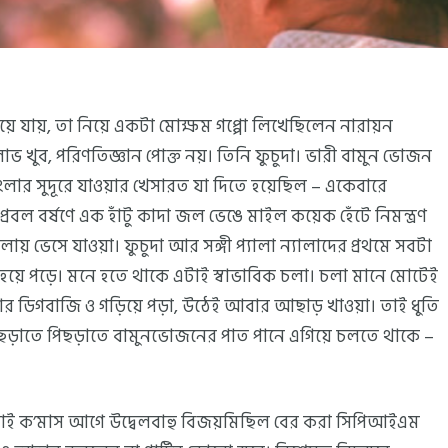
 হয়ে যায়, তা নিয়ে একটা মোক্ষম গপ্পো লিখেছিলেন নারায়ন
 লোভ খুব, পরিণতিজ্ঞান পোক্ত নয়। তিনি ফুচুদা। ভারী বামুন ভোজন
াংলার সুদূরে যাওয়ার খেসারত যা দিতে হয়েছিল – একেবারে
্রবল বর্ষণে এক হাঁটু কাদা জল ভেঙে মাইল কয়েক হেঁটে নিমন্ত্রণ
য় ভেসে যাওয়া। ফুচুদা আর সঙ্গী প্যালা ন্যালাদের প্রথমে সবটা
্থ হয়ে পড়ে। মনে হতে থাকে এটাই স্বাভাবিক চলা। চলা মানে মোটেই
বারবার ডিগবাজি ও গড়িয়ে পড়া, উঠেই আবার আছাড় খাওয়া। তাই ধুতি
ে আছড়াতে পিছড়াতে বামুনভোজনের পাত পানে এগিয়ে চলতে থাকে –
 তাই ক’মাস আগে উদ্বেলবাহু বিজয়মিছিল বের করা সিপিআইএম