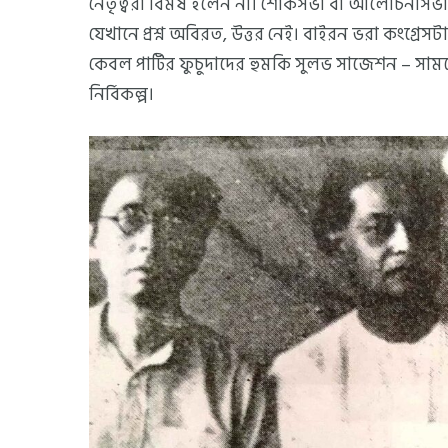
নেতৃত্বরা বিমর্ষ হলেন না। শোকসভা বা আলোচনাসভাও 
যেখানে প্রশ্ন অবিরত, উত্তর নেই। বাইরন ভরা কংগ্রেস
কেবল পার্টির ফুচুদাদের হুমকি সুলভ সাজেশন – 
নির্বিকল্প।