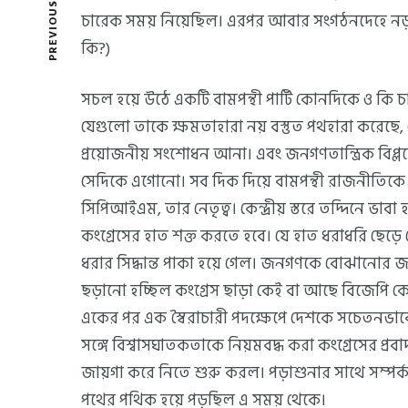
PREVIOUS POST
চারেক সময় নিয়েছিল। এরপর আবার সংগঠনদেহে নড়নচ
কি?)
সচল হয়ে উঠে একটি বামপন্থী পার্টি কোনদিকে ও কি চ
যেগুলো তাকে ক্ষমতাহারা নয় বস্তুত পথহারা করেছে
প্রয়োজনীয় সংশোধন আনা। এবং জনগণতান্ত্রিক বিপ্লব
সেদিকে এগোনো। সব দিক দিয়ে বামপন্থী রাজনীতিকে প
সিপিআইএম, তার নেতৃত্ব। কেন্দ্রীয় স্তরে তদ্দিনে ভাবা
কংগ্রেসের হাত শক্ত করতে হবে। যে হাত ধরাধরি ছে
ধরার সিদ্ধান্ত পাকা হয়ে গেল। জনগণকে বোঝানোর জন্য ছি
ছড়ানো হচ্ছিল কংগ্রেস ছাড়া কেই বা আছে বিজেপি কে
একের পর এক স্বৈরাচারী পদক্ষেপে দেশকে সচেতনভাবে 
সঙ্গে বিশ্বাসঘাতকতাকে নিয়মবদ্ধ করা কংগ্রেসের প্র
জায়গা করে নিতে শুরু করল। পড়াশুনার সাথে সম্পর্কহী
পথের পথিক হয়ে পড়ছিল এ সময় থেকে।