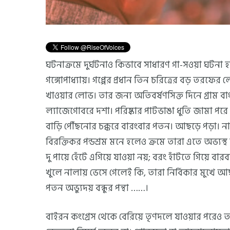
ঘটনাক্রমে দুর্ঘটনাও কিভাবে সাধারণ গা-সওয়া ঘটনা
গঙ্গোপাধ্যায়। গপ্পের প্রধান তিন চরিত্রের বড় তরফের
খাওয়ার লোভ। তার জন্য অতিবর্ষণসিক্ত দিনে গ্রাম ব
ল্যাজেগোবরে দশা। পরিষ্কার পাটভাঙা ধুতি জামা পরে প
বাড়ি পৌঁছনোর চক্করে বারংবার পতন। আছড়ে পড়া। নালা
বিরক্তিকর পন্ডশ্রম মনে হলেও ক্রমে তারা এতে অভ্যস
দু পায়ে হেঁটে এগিয়ে যাওয়া নয়; বরং হাঁটতে গিয়ে 
খুলে নালায় ভেসে গেলেই কি, তারা নির্বিকার মুখ
পতন অভ্যুদয় বন্ধুর পন্থা ……।
বাইরন কংগ্রেস থেকে বেরিয়ে তৃণদলে যাওয়ার পরেও