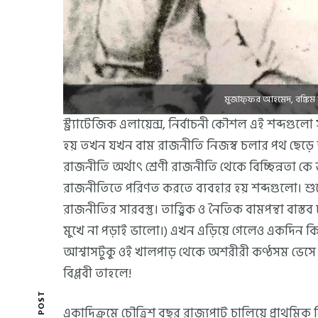
মুজাফ্ফর আহমেদ, বঙ্কিম ম
স্ট্র্যাটেজিক এলায়েন্স, নির্বাচনী কৌশল এই শব্দগুলো
হয় তখন যখন বাম রাজনীতি নিজস্ব চলার পথ ছেড়ে অন
রাজনীতি অর্থাৎ শ্রেণী রাজনীতি থেকে বিচ্ছিন্নতা
রাজনীতিতে পরিণত করতে ব্যবহার হয় শব্দগুলো। শুনে 
রাজনীতির সারবস্তু। তাত্ত্বিক ও নৈতিক বামপন্থা বা
মুখে না পড়াই ভালো।) এখন এড়িয়ে গেলেও একদিন কিন
আশ্বাসটুকু ওই খালপাড় থেকে অশরীরী কণ্ঠসম ভেসে 
বিপ্লবী তাহলে!
একাদিক্রমে চৌত্রিশ বছর রাজ্যপাট চালিয়ে প্রাথমিক নিষ