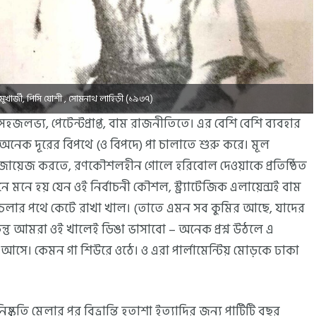
ুখার্জী, পিসি যোশী , সোমনাথ লাহিড়ী (১৯৩৭)
 সহজলভ্য, পেটেন্টপ্রাপ্ত, বাম রাজনীতিতে। এর বেশি বেশি ব্যবহার
েক দূরের বিপথে (ও বিপদে) পা চালাতে শুরু করে। মূল
 কে জায়েজ করতে, রণকৌশলহীন গোলে হরিবোল দেওয়াকে প্রতিষ্ঠিত
মনে হয় যেন ওই নির্বাচনী কৌশল, স্ট্র্যাটেজিক এলায়েন্সই বাম
স্তব চলার পথে কেটে রাখা খাল। (তাতে এমন সব কুমির আছে, যাদের
্তু আমরা ওই খালেই ডিঙা ভাসাবো – অনেক প্রশ্ন উঠলে এ
আসে। কেমন গা শিউরে ওঠে। ও এরা পার্লামেন্টিয় মোড়কে ঢাকা
্কৃতি মেলার পর বিভ্রান্তি হতাশা ইত্যাদির জন্য পার্টিটি বছর