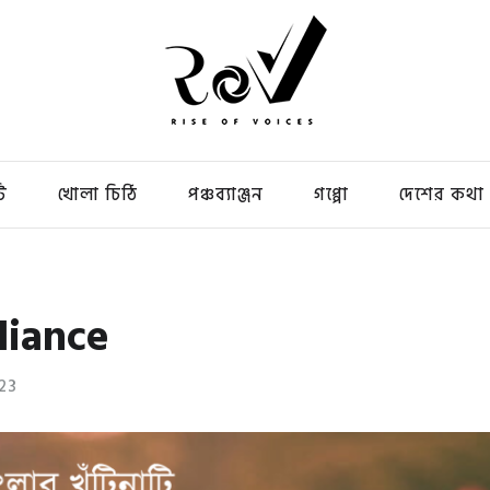
ি
খোলা চিঠি
পঞ্চব্যাঞ্জন
গপ্পো
দেশের কথা
liance
23