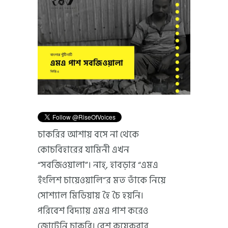
চাকরির আশায় বসে না থেকে
কোচবিহারের যামিনী এখন
“সবজিওয়ালা”। নাহ্, হাবড়ার “এমএ
ইংলিশ চায়েওয়ালি”র মত তাঁকে নিয়ে
সোশ্যাল মিডিয়ায় হৈ চৈ হয়নি।
পরিবেশ বিদ্যায় এমএ পাশ করেও
জোটেনি চাকরি। বেশ কয়েকবার