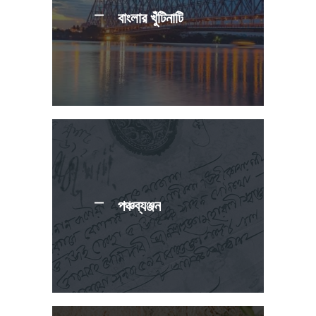
বাংলার খুঁটিনাটি
পঞ্চব্যঞ্জন