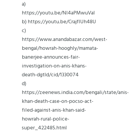
a)
https://youtu.be/NI4aPMwuVaI
b) https://youtu.be/CrajfIUh48U
c)
https://www.anandabazar.com/west-
bengal/howrah-hooghly/mamata-
banerjee-announces-fair-
investigation-on-anis-khans-
death-dgtld/cid/1330074
d)
https://zeenews.india.com/bengali/state/anis-
khan-death-case-on-pocso-act-
filed-against-anis-khan-said-
howrah-rural-police-
super_422485.html