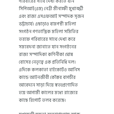
পরিবারের সাথে দেখা করতে যান
সিপিআই(এম) নেত্রী মীনাক্ষী মুখার্জ্জী
এবং রাজ্য এসএফআই সম্পাদক সৃজন
ভট্টাচার্য। এছাড়াও বামপন্থী মহিলা
সংগঠন গণতান্ত্রিক মহিলা সমিতির
তরফে পরিবারের সাথে দেখা করে
সমবেদনা জানাতে যান সংগঠনের
রাজ্য সম্পাদিকা কণিনীকা ঘোষ
বোসের নেতৃত্বে এক প্রতিনিধি দল।
এদিকে কলকাতা হাইকোর্টও আনিস
কান্ডে আইনজীবী কৌস্তব বাগচীর
আবেদনে সাড়া দিয়ে স্বতঃপ্রণোদিত
হয়ে আগামী কালের মধ্যে রাজ্যের
কাছে রিপোর্ট তলব করেছে।