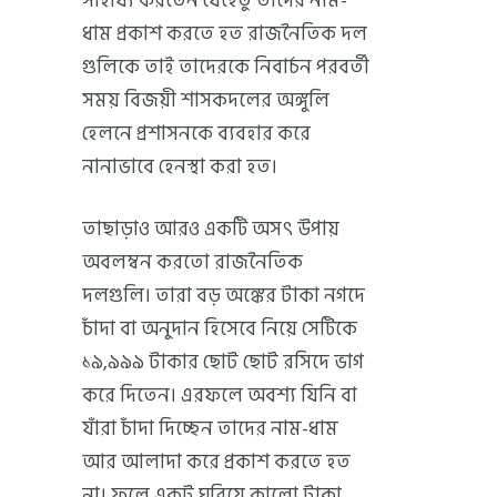
সাহায্য করতেন যেহেতু তাদের নাম-
ধাম প্রকাশ করতে হত রাজনৈতিক দল
গুলিকে তাই তাদেরকে নিবার্চন পরবর্তী
সময় বিজয়ী শাসকদলের অঙ্গুলি
হেলনে প্রশাসনকে ব্যবহার করে
নানাভাবে হেনস্থা করা হত।
তাছাড়াও আরও একটি অসৎ উপায়
অবলম্বন করতো রাজনৈতিক
দলগুলি। তারা বড় অঙ্কের টাকা নগদে
চাঁদা বা অনুদান হিসেবে নিয়ে সেটিকে
১৯,৯৯৯ টাকার ছোট ছোট রসিদে ভাগ
করে দিতেন। এরফলে অবশ্য যিনি বা
যাঁরা চাঁদা দিচ্ছেন তাদের নাম-ধাম
আর আলাদা করে প্রকাশ করতে হত
না। ফলে একটু ঘুরিয়ে কালো টাকা