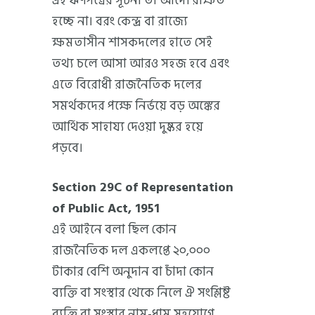
এই ঋণপত্রের সূচনা তা আদৌ রক্ষিত
হচ্ছে না। বরং কেন্দ্র বা রাজ্যে
ক্ষমতাসীন শাসকদলের হাতে সেই
তথ্য চলে আসা আরও সহজ হবে এবং
এতে বিরোধী রাজনৈতিক দলের
সমর্থকদের পক্ষে নির্ভয়ে বড় অঙ্কের
আর্থিক সাহায্য দেওয়া দুষ্কর হয়ে
পড়বে।
Section 29C of Representation
of Public Act, 1951
এই আইনে বলা ছিল কোন
রাজনৈতিক দল একলপ্তে ২০,০০০
টাকার বেশি অনুদান বা চাঁদা কোন
ব্যক্তি বা সংস্থার থেকে নিলে ঐ সংশ্লিষ্ট
ব্যক্তি বা সংস্থার নাম-ধাম সহযোগে