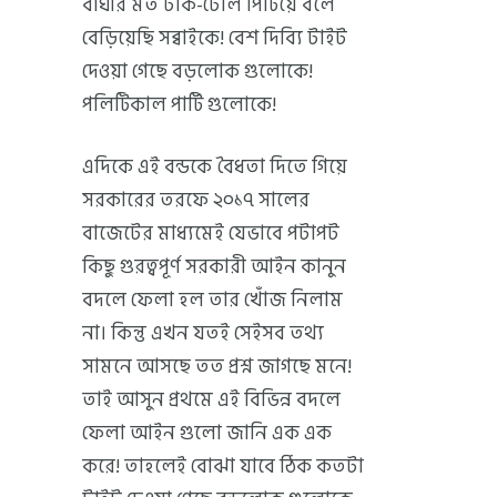
বাঘার মত ঢাক-ঢোল পিটিয়ে বলে
বেড়িয়েছি সব্বাইকে! বেশ দিব্যি টাইট
দেওয়া গেছে বড়লোক গুলোকে!
পলিটিকাল পার্টি গুলোকে!
এদিকে এই বন্ডকে বৈধতা দিতে গিয়ে
সরকারের তরফে ২০১৭ সালের
বাজেটের মাধ্যমেই যেভাবে পটাপট
কিছু গুরত্বপূর্ণ সরকারী আইন কানুন
বদলে ফেলা হল তার খোঁজ নিলাম
না। কিন্তু এখন যতই সেইসব তথ্য
সামনে আসছে তত প্রশ্ন জাগছে মনে!
তাই আসুন প্রথমে এই বিভিন্ন বদলে
ফেলা আইন গুলো জানি এক এক
করে! তাহলেই বোঝা যাবে ঠিক কতটা