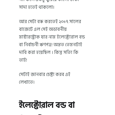
সাদা হতেই থাকলো।
আর সেটা বন্ধ করতেই ২০১৭ সালের
বাজেটে এল সেই অভাবনীয়
মাস্টারস্ট্রোক যার নাম ইলেক্টোরাল বন্ড
বা নির্বাচনী ঋণপত্র! অন্তত তেমনটাই
দাবি করা হয়েছিল । কিন্তু সত্যি কি
তাই!
সেটাই জানবার চেষ্টা করব এই
লেখাতে।
ইলেক্টোরাল বন্ড বা