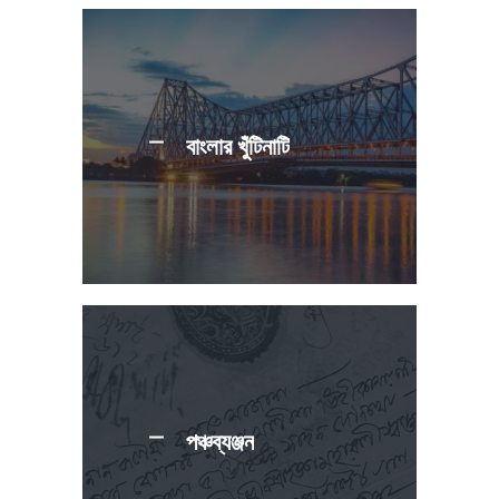
বাংলার খুঁটিনাটি
পঞ্চব্যঞ্জন