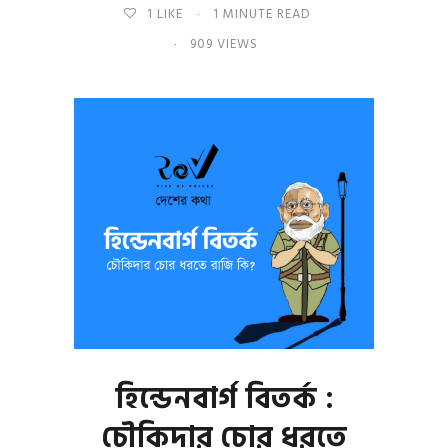
1
LIKE
1 MINUTE READ
909 VIEWS
হিন্ডেনবার্গ বিতর্ক :
চৌকিদার চোর ধরতে