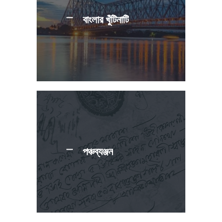
বাংলার খুঁটিনাটি
পঞ্চব্যঞ্জন