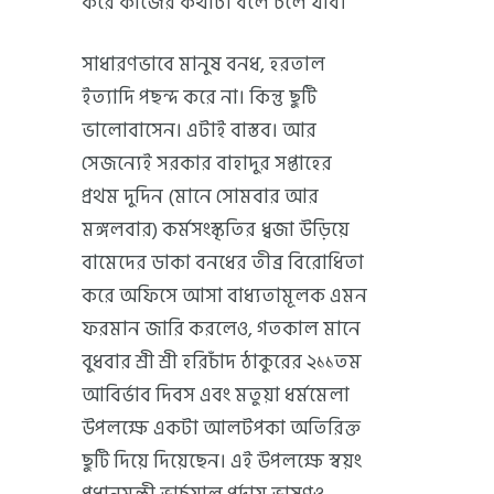
করে কাজের কথাটা বলে চলে যাব।
সাধারণভাবে মানুষ বনধ, হরতাল
ইত্যাদি পছন্দ করে না। কিন্তু ছুটি
ভালোবাসেন। এটাই বাস্তব। আর
সেজন্যেই সরকার বাহাদুর সপ্তাহের
প্রথম দুদিন (মানে সোমবার আর
মঙ্গলবার) কর্মসংস্কৃতির ধ্বজা উড়িয়ে
বামেদের ডাকা বনধের তীব্র বিরোধিতা
করে অফিসে আসা বাধ্যতামূলক এমন
ফরমান জারি করলেও, গতকাল মানে
বুধবার শ্রী শ্রী হরিচাঁদ ঠাকুরের ২১১তম
আবির্ভাব দিবস এবং মতুয়া ধর্মমেলা
উপলক্ষে একটা আলটপকা অতিরিক্ত
ছুটি দিয়ে দিয়েছেন। এই উপলক্ষে স্বয়ং