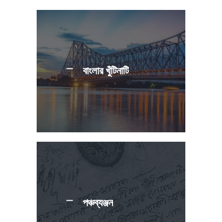
বাংলার খুঁটিনাটি
পঞ্চব্যঞ্জন