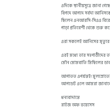
এদিকে স্থানীয়সূত্রে জানা গে
বিপদে আপদে সর্বদা আনিসকে প
ছিলেন এনআরসি-সিএএ বিরোধী
পাড়া প্রতিবেশী থেকে শুরু করে 
এরা সকলেই আনিসের মৃত্যুর 
এরই মধ্যে তার সহপাঠীদের তর
মৌন মোমবাতি মিছিলের ডাক
আপাতত এপর্যন্তই! মূলস্রো
আপডেট এলে আমরা জানাব
ধন্যবাদান্তে
রাইজ অফ ভয়েসেস