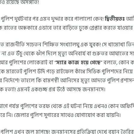
েও রয়েছে অসঙ্গতি!
পুলিশ দুর্ঘটনার পর এমন দুদ্দার করে পালালো কেন!
দ্বিতীয়তঃ
আনি
রাতের অন্ধকারে এভাবে তার বাড়িতে ঢুকে গ্রেপ্তার করতে যাওয়া
ত রাজনীতি সচেতন শিক্ষিত সংখ্যালঘু এক যুবক! সে খামোখা তি
না এত উঁচু থেকে ঝাঁপ দিলে মৃত্যু অনিবার্য বা গুরুতর আঘাতের স
 আর পুলিশের লোকেরাই বা “
স্যার কাজ হয়ে গেছে
” বলতে, কোন 
কে মারতেই পুলিশ উর্দি পড়ে রাইফেল কাঁধে সিভিক পুলিশদের নিয়
 নির্দেশে! তাহলে কি বামপন্থী আনিসের মৃত্যু আদতে পুলিশ প্রশাস
 হত্যা! এমনই একগুচ্ছ প্রশ্ন উঠে আসছে জনমানসে।
 আগে পর্যন্ত পুলিশের তরফ থেকে এই ঘটনা নিয়ে এখনও কোন অফি
রে নি। জেলার পুলিশ সুপারের সাথেও যোগাযোগ করা যায়নি।
লিশ এখন জল মাপছে! জনমানসের প্রতিক্রিয়া দেখে বয়ান তৈরির চ