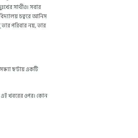
 দুঃখের সাথীও। সবার
ববিদ্যালয় চত্বরে আনিস
তার পরিবার নয়, তার
ন্ধ্যা ছ’টায় একটি
বে এই খবরের ওপর। কোন