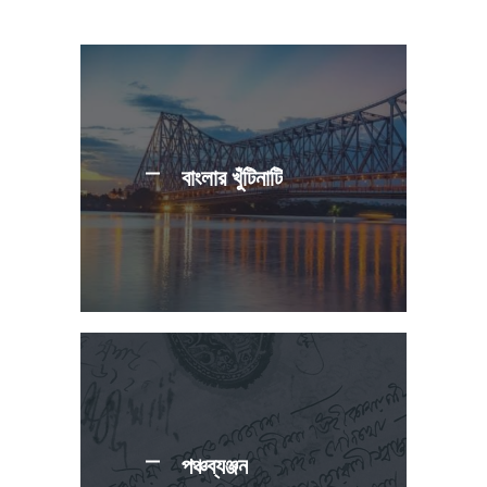
বাংলার খুঁটিনাটি
পঞ্চব্যঞ্জন