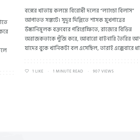
বঙ্গের খাতায় কলমে বিরোধী দলের “ল্যাংচা বিলাস”
আপাতত সঙ্কটে। সুদূর দিল্লিতে শাসক মুখপাত্রের
তাতে
উস্কানিমূলক বক্তব্যের পরিপ্রেক্ষিতে, রাজ্যের বিভিন্ন
 করে
অরাজকতাকে পুঁজি করে, আবারো বাইনারি তৈরির আ
যাদের বুকে খানিকটা বল এসেছিল, তারাই এক্কেবারে ধ
বলে
1
LIKE
1 MINUTE READ
907 VIEWS