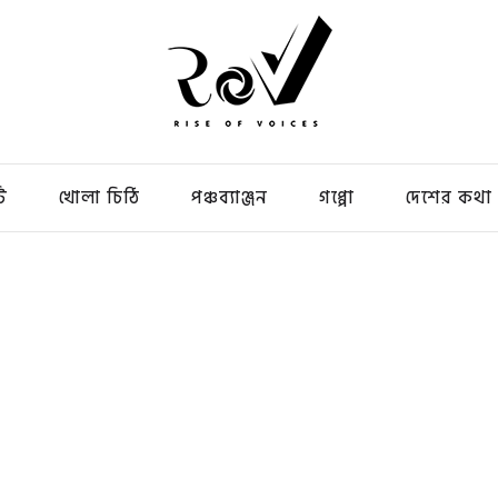
ি
খোলা চিঠি
পঞ্চব্যাঞ্জন
গপ্পো
দেশের কথা