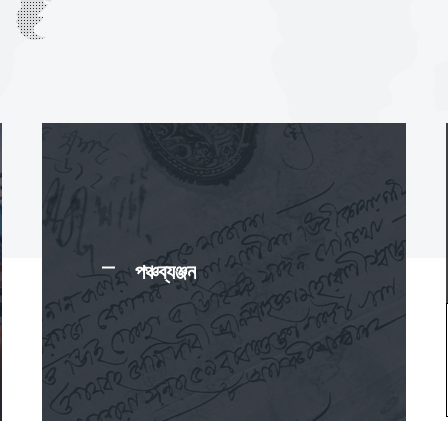
পঞ্চব্যঞ্জন