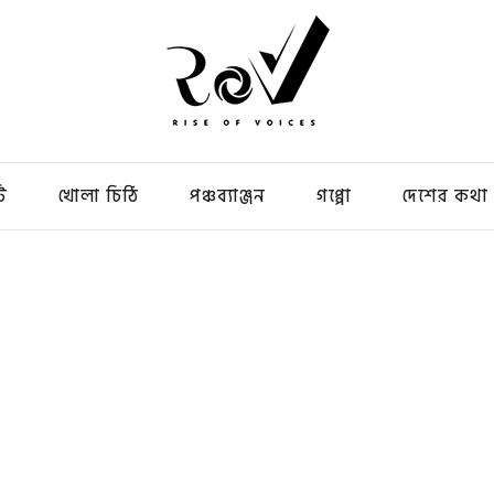
ি
খোলা চিঠি
পঞ্চব্যাঞ্জন
গপ্পো
দেশের কথা