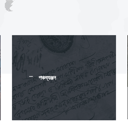
পঞ্চব্যঞ্জন