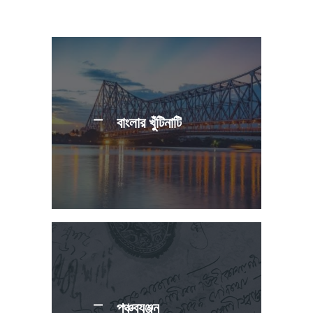
বাংলার খুঁটিনাটি
পঞ্চব্যঞ্জন