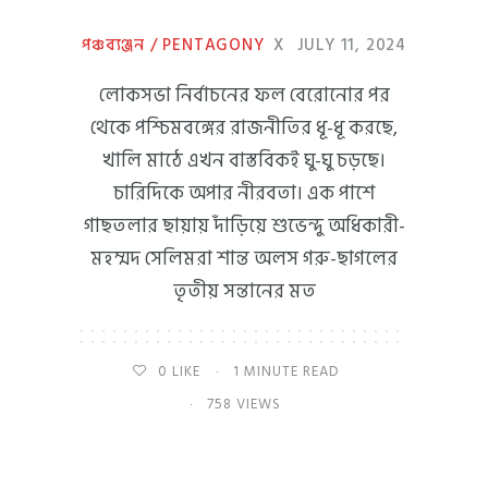
পঞ্চব্যঞ্জন / PENTAGONY
X
JULY 11, 2024
লোকসভা নির্বাচনের ফল বেরোনোর পর
থেকে পশ্চিমবঙ্গের রাজনীতির ধূ-ধূ করছে,
খালি মাঠে এখন বাস্তবিকই ঘু-ঘু চড়ছে।
চারিদিকে অপার নীরবতা। এক পাশে
গাছতলার ছায়ায় দাঁড়িয়ে শুভেন্দু অধিকারী-
মহম্মদ সেলিমরা শান্ত অলস গরু-ছাগলের
তৃতীয় সন্তানের মত
0
LIKE
1 MINUTE READ
758 VIEWS