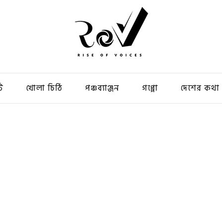
ি
খোলা চিঠি
পঞ্চব্যাঞ্জন
গপ্পো
দেশের কথা