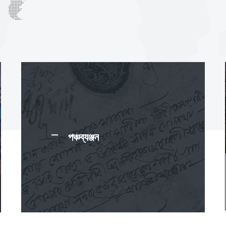
পঞ্চব্যঞ্জন