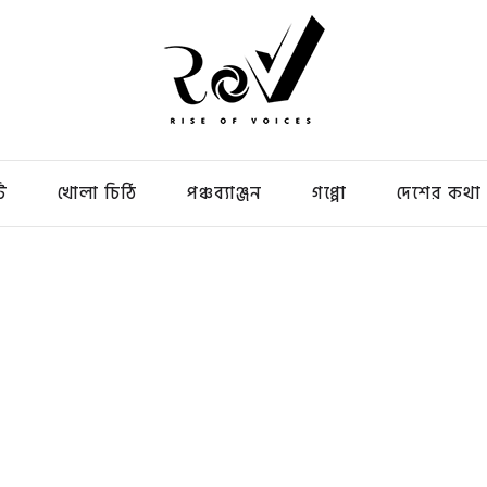
ি
খোলা চিঠি
পঞ্চব্যাঞ্জন
গপ্পো
দেশের কথা