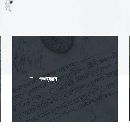
পঞ্চব্যঞ্জন