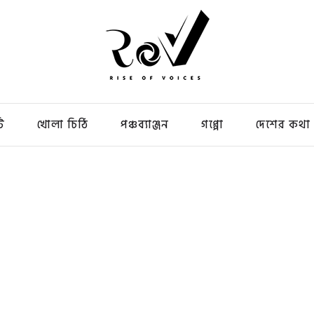
ি
খোলা চিঠি
পঞ্চব্যাঞ্জন
গপ্পো
দেশের কথা