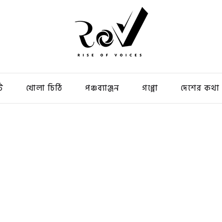
ি
খোলা চিঠি
পঞ্চব্যাঞ্জন
গপ্পো
দেশের কথা