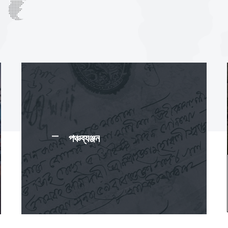
পঞ্চব্যঞ্জন