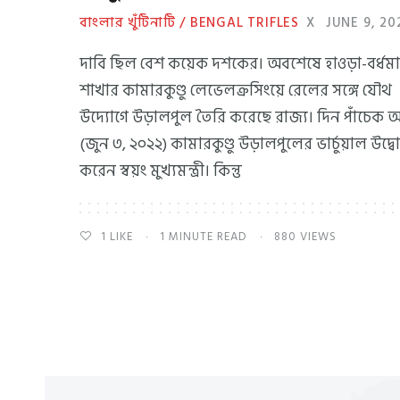
বাংলার খুঁটিনাটি / BENGAL TRIFLES
X
JUNE 9, 20
দাবি ছিল বেশ কয়েক দশকের। অবশেষে হাওড়া-বর্ধমা
শাখার কামারকুণ্ডু লেভেলক্রসিংয়ে রেলের সঙ্গে যৌথ
উদ্যোগে উড়ালপুল তৈরি করেছে রাজ্য। দিন পাঁচেক 
(জুন ৩, ২০২২) কামারকুণ্ডু উড়ালপুলের ভার্চুয়াল উদ্ব
করেন স্বয়ং মুখ্যমন্ত্রী। কিন্তু
1
LIKE
1 MINUTE READ
880 VIEWS