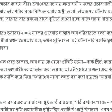
ের অভাব কতটা তীব্র। উন্নাওয়ের ঘটনায় ক্ষমতাসীন দলের প্রভাবশালী
র তার পরিবারকে নিশ্চিহ্ন করার চেষ্টা হলো। হাতরসের ঘটনায় 
ো, তারপর তার মরদেহ রাতে পুড়িয়ে দেওয়া হলো যাতে ঘটনা ধামাচা
 ভয়াবহ। ২০০২ সালের গুজরাট দাঙ্গায় তার পরিবারকে হত্যা ক
রা যখন ক্ষমতায় এল, তখন মুক্তি পেল। এই ঘটনা নারীর প্রতি ঘৃণা
াহরণ।
গত বেড়ে চলেছে, তার দায় কে নেবে? প্রতিটি ঘটনা—পার্ক স্ট্রিট, কাম
দলে অপরাধীদের আড়াল করা হয়েছে, তা এই সমাজের জন্য এক গভ
 বদলি করে দিয়ে অপরাধের ন্যায্য তদন্ত বন্ধ করা হয়েছে। আমরা
ামলার পর একজন মহিলা মুখ্যমন্ত্রীর মন্তব্য, “শরীর থাকলে যেমন স
ারীদের প্রতি অমানবিক দৃষ্টিভঙ্গির একটি উৎকৃষ্ট উদাহরণ। এমন মন্