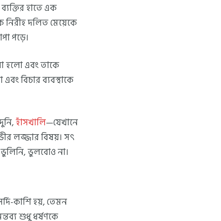
 ব্যক্তির হাতে এক
এক নিরীহ দলিত মেয়েকে
পা পড়ে।
রা হলো এবং তাকে
 এবং বিচার ব্যবস্থাকে
দুনি,
হাঁসখালি
—যেখানে
ীর লজ্জার বিষয়। সৎ
 ভুলিনি, ভুলবোও না।
র্দি-কাশি হয়, তেমন
তব্য শুধু ধর্ষণকে