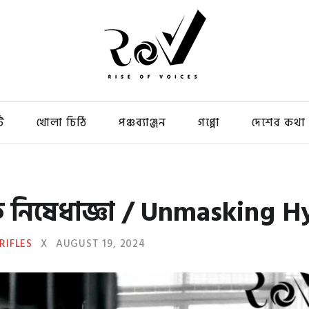
ি
খোলা চিঠি
পঞ্চব্যাঞ্জন
গপ্পো
দেশের কথা
াকি নিষেধাজ্ঞা / Unmasking 
TRIFLES
X
AUGUST 19, 2024