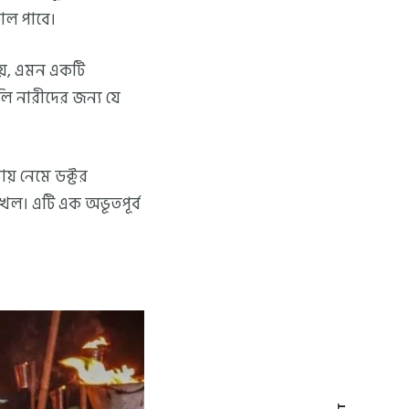
়াল পাবে।
নয়, এমন একটি
লি নারীদের জন্য যে
ায় নেমে ডক্টর
দখল। এটি এক অভূতপূর্ব