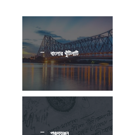
বাংলার খুঁটিনাটি
পঞ্চব্যঞ্জন