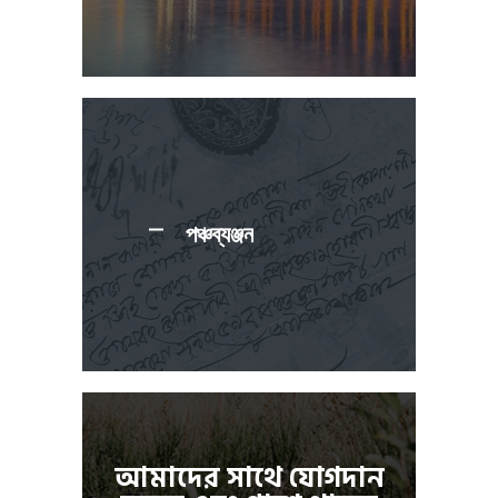
পঞ্চব্যঞ্জন
আমাদের সাথে যোগদান