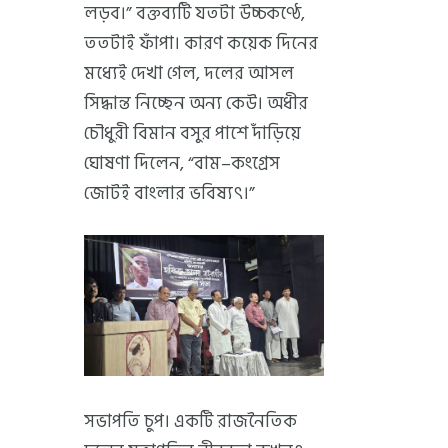
লড়ব।” বক্তব্যটি যতটা উচ্চকণ্ঠে,
ততটাই ফাঁপা। কারণ কয়েক দিনের
মধ্যেই দেখা গেল, দলের আসল
সিদ্ধান্ত নিচ্ছেন অন্য কেউ। অধীর
চৌধুরী বিমান বসুর পাশে দাঁড়িয়ে
ঘোষণা দিলেন, “বাম–কংগ্রেস
জোটই বাংলার ভবিষ্যৎ।”
সভাপতি চুপ। একটি রাজনৈতিক